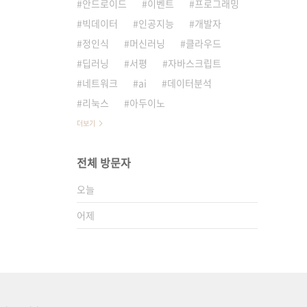
안드로이드
이벤트
프로그래밍
빅데이터
인공지능
개발자
정인식
머신러닝
클라우드
딥러닝
서평
자바스크립트
네트워크
ai
데이터분석
리눅스
아두이노
더보기
전체 방문자
오늘
어제