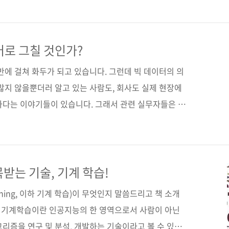
) 저자명 오라일리 미디어 역자명 배장열 출판일 2013년 7월
형(152*215), 반양장(soft cover) 정 가 13,000원
(03320) 키워드 big data / 하둡 / 기계 학습 / 머신러닝 /
어로 그칠 것인가?
전반에 걸쳐 화두가 되고 있습니다. 그런데 빅 데이터의 의
많지 않을뿐더러 알고 있는 사람도, 회사도 실제 현장에
하다는 이야기들이 있습니다. 그래서 관련 실무자들은 시
어보고, 세미나나 콘퍼런스에 부지런히 쫓아다니고 있지
그려지지 않는다고 합니다. 오늘 소개해드릴 책은 바로 그
입니다. [Big Data Now: 2012 Edition] 원래는
계약했으나 번역하는 사이에 2012년판이 나와 2012
받는 기술, 기계 학습!
답니다. 이 책은 오라일리 출판사가 IT 관련 잡지와 인터
arning, 이하 기계 학습)이 무엇인지 말씀드리고 책 소개
다. 기계학습이란 인공지능의 한 영역으로서 사람이 아닌
리즘을 연구 및 분석, 개발하는 기술이라고 볼 수 있습