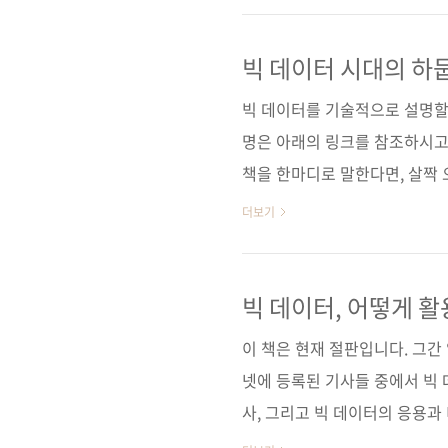
년 6월 30일 페이지 316쪽 시리
(soft cover) 정 가 24,000원
빅 데이터 시대의 하둡
데이터 사이언티스트, 데이터베이스, 
빅 데이터를 기술적으로 설명할 
명은 아래의 링크를 참조하시고
책을 한마디로 말한다면, 살짝 
습니다. 또 '하둡에 관한 가장 
더보기
알려주듯 차근차근 일러주는 형
전에 '제이펍의 베타리더' 여섯
두 분의 솔직한 베타리딩 후기를 
빅 데이터, 어떻게 
다 더 자세한 가이드는 없을 것
이 책은 현재 절판입니다. 그간
구성 및 운영 시 발..
넷에 등록된 기사들 중에서 빅 
사, 그리고 빅 데이터의 응용과
사 제이펍 원출판사 O’Reilly Med