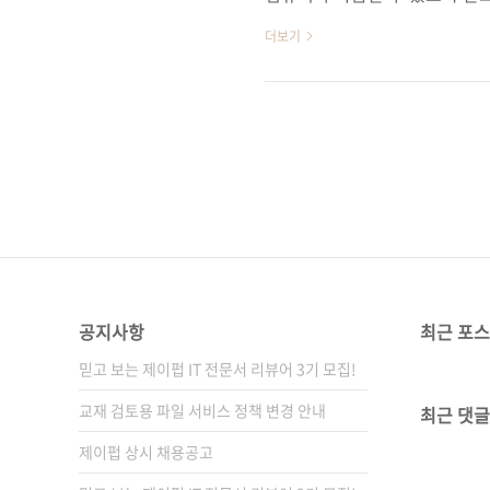
니다. 따라서 인공지능을 배울 
더보기
기 위해서는 수학적 사고와 지
있다고 해서 초급 개발자가 만만
《클라우드의 충격》을 집필했던
뜻을 잘 설명하고 있는 것 같
제 중 하나로 인간의 자연스러운
공지사항
최근 포
믿고 보는 제이펍 IT 전문서 리뷰어 3기 모집!
교재 검토용 파일 서비스 정책 변경 안내
최근 댓글
제이펍 상시 채용공고