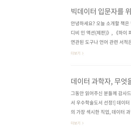
경험과 노하우를 기반으로 실무
별성이자 이 책만의 장점이 될 
빅데이터 입문자를 위한
서는 빅데이터가 기반이 되는 
안녕하세요? 오늘 소개할 책은
할을 하는지를 심도 있게 설명합니
디비 인 액션(제판)》, 《하이
연관된 도구나 언어 관련 서적
는 기술 서적은 처음 출간하는 
더보기
터 분석'을 먼저 떠올릴 텐데, 
의 주제는 처음부터 끝까지 '데
의 자동화'에 포커스를 맞추고 
데이터 과학자, 무엇을
데이터 과학자 양성 
지하면서도 가장 하기 싫은 영역
그동안 읽어주신 분들께 감사드립
http://www.dodom..
서 우수학술도서 선정!] 데이터
의 가장 섹시한 직업, 데이터 
출판사 技術評論社(기술평론
더보기
ISBN: 9784774158969)