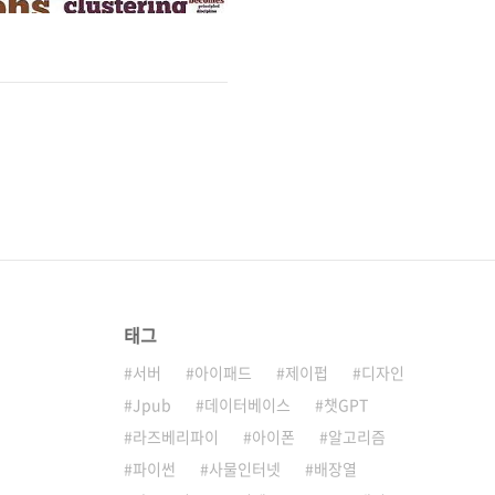
태그
서버
아이패드
제이펍
디자인
Jpub
데이터베이스
챗GPT
라즈베리파이
아이폰
알고리즘
파이썬
사물인터넷
배장열