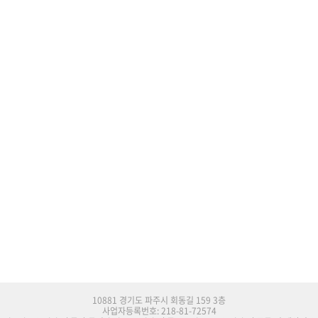
10881 경기도 파주시 회동길 159 3층
사업자등록번호: 218-81-72574