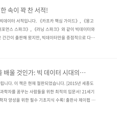
자의 관점에서 설명하고 있다는 점이 기존 책들과의 차
것 같습니다. 책의 내용을 간략하게 말씀드리자면, 1부에
 속이 꽉 찬 서적!
4차 산업혁명과 4차 산업혁명에서 빅데이터가 어떠한 역
 빅데이터 서적입니다. 《카프카 핵심 가이드》, 《몽고
다. 2부에서는 ..
 퍼포먼스 스파크》, 《러닝 스파크》와 같이 빅데이터와
은 간간이 출판해 왔지만, 빅데이터만을 중점적으로 다루
것 같습니다. 대부분의 사람이 빅데이터라고 하면 '데이
이 책은 데이터 분석 기법은 거의 다루지 않습니다. 이 책
이터 처리를 어떻게 시스템화할 것인가', 즉 '데이터 처리
있습니다. 데이터 분석가의 업무 중 가장 많은 시간을 차
 배울 것인가: 빅 데이터 시대의
독본
이 바로 데이터 수집과 전처리 과정일 텐데요. (참고:
니다. 이 책은 현재 절판되었습니다. [2015년 세종도
 과학자를 꿈꾸는 사람들을 위한 최적의 입문서! 21세기
과학자 양성을 위한 필수 기초지식 수록! 출판사 제이펍 원
사) 원서명 データサイエンティスト養成読本(원서
 저자명 사토 히로유키 외 11인 역자명 정인식 출판일 2014