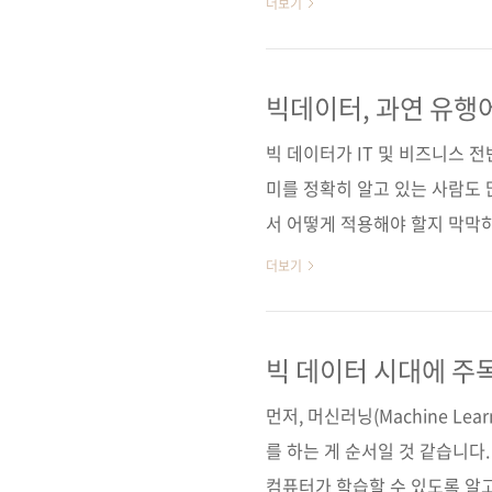
더보기
ISBN: 9781449356712
31일 페이지 212쪽 판 형 신국판 변
ISBN 978-89-94506-70-8 
빅데이터, 과연 유행
데이터 마이닝 ..
빅 데이터가 IT 및 비즈니스 
미를 정확히 알고 있는 사람도 
서 어떻게 적용해야 할지 막막
중에 나와 있는 여러 책을 읽
더보기
만, 그래도 분명한 그림이 잘 
런 분들에게 도움이 되고자 찾아본 책
2011년 여름에 출간된 초판을 
빅 데이터 시대에 주목
Edition으로 계약을 변경하였
먼저, 머신러닝(Machine Le
넷에 등록된..
를 하는 게 순서일 것 같습니
컴퓨터가 학습할 수 있도록 알고