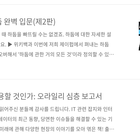
즈 (없음) 판 형 46배판 변형(188*245*19) 제 본 무선
 ISBN 978-89-94506-97-5 (93000) 키워드 빅 데이터,
 완벽 입문(제2판)
R 언어, RStudio,..
때 하둡을 빠뜨릴 수는 없겠죠. 하둡에 대한 자세한 설
요. ▶ 위키백과 이번에 저희 제이펍에서 펴내는 하둡
오버해서 '하둡에 관한 거의 모든 것'이라 정의할 수 있겠
친절한 책'이라 자부할 수 있을 만큼, 정말 옆에서 멘토가
식을 취하고 있습니다. 이번 책도 독자 여러분이 읽기
 분을 통해 사전 검증을 시행했는데요, 그중 책에도 실린
올려드립니다. 김*범(SK C&C)Hadoop에 대해 이보
활용할 것인가: 오라일리 심층 보고서
입니다. 필요한 정보가 충분히 수록되어 있고, 환경 설정
 읽어주신 분들께 감사를 드립니다. IT 관련 잡지와 인터
데이터의 최근 동향, 당면한 이슈들을 해결할 수 있는 기
 미래에 관해 다양한 현장의 이야기를 모아 엮은 책! 출판
ia 원서명 Big Data Now: 2012 Edition (원서