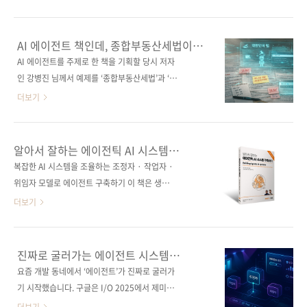
과를 다시 다듬고, 필요한 것만 골라 붙이고, 여
스텝 에이전트를 구현하는 과정을 다룬다. 단순
러 도구를 오가며 완성하는 과정은 여전히 수작
한 코드 나열이 아니라 왜 그렇게 설계했는지를
업에 가깝습니다. AI를 쓰고는 있지만, 일을 온전
함께 설명하며 실전 감각을 길러준다. 종합부동
AI 에이전트 책인데, 종합부동산세법이
히 맡기고 있다는 느낌과는 확실히 거리가 있습
산세법과 소득세법 예제를 통해 실제 법령 문서
등장합니다
AI 에이전트를 주제로 한 책을 기획할 당시 저자
니다. 그래서 《처음 만나는 AI 에이전트 with
를 처리하는 RAG 시스템을 직접 구성해보면서
인 강병진 님께서 예제를 ‘종합부동산세법’과 ‘소
랭체인 & MCP》는 '어떻게 ..
프롬프트 전략, 벡터 검색, 외부 도구 연동, 에이
득세법’을 이야기했을 때 살짝 의아했습니다. ‘법
더보기
전트 오케스트레이션, 평가 등을 단계별로 익힌
을 다룬다고?’ 왠지 딱딱하고 어렵게 느껴질 수
다. 이 책을 덮을 즈음에는 자신만의 에이전트 기
있겠다는 걱정이 앞섰거든요. 그런데 곰곰이 생
반 서비스를 처음부터 끝까지 직접 설계하고 구
각해보니 이보다 더 현실적인 예제가 또 있을까
알아서 잘하는 에이전틱 AI 시스템
현할 수 있게 될 것이다. 도서구매 사이트(가나다
싶었습니다. 결국 세금과 부동산만큼 우리 삶과
구축하기
복잡한 AI 시스템을 조율하는 조정자 · 작업자 ·
순) [교보문고] [도서11번가] [알라딘] [예스이십
가까운 주제도 드무니까요. 늘 관심이 갈 수밖에
위임자 모델로 에이전트 구축하기 이 책은 생성
사] [쿠팡] 전자책 구매 사이트(..
없는 영역이고, 더 몰입할 수 있죠. 그래서인지
형 AI를 활용해 계획·추론·행동하는 자율 AI 에
더보기
《혼자서도 척척 해내는 AI 에이전트 만들기
이전트를 설계하고 배포하는 방법을 다룬다. 예
with 랭체인 & 랭그래프》를 읽다 보면 단순히
시 프로젝트로 CrewAI, AutoGen,
텍스트를 다루는 것이 아닌 진짜 문서를 불러오
LangGraph를 활용한 여행 계획 에이전트를 만
진짜로 굴러가는 에이전트 시스템
고, 자르고, 연결하고, 판단하는 ‘일하는 AI’가 어
들어보면서 메타 추론, 자기 설명, 전략적 계획,
구축하기
요즘 개발 동네에서 ‘에이전트’가 진짜로 굴러가
떤 모습인지 상상이 됩니다. 《혼자서도 척척 해
다중 에이전트 조정 등의 기술을 익히고, 조정자
기 시작했습니다. 구글은 I/O 2025에서 제미나
내는 AI 에이전트 만들기 with 랭체인 ..
(여행 계획 작업 총괄)·작업자(항공권 예약 및
이의 에이전트 모드와 멀티태스킹 자동화를 공