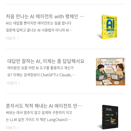
반을 마련할 수 있다. 도서구매 사이트(가나다
되며 기업들이 비용 증가와 보안 위험, 관리 혼선
순) [교보문고] [도서11번가] [알라딘] [예스이십
등 이른바 ‘AI 에이전트 스프롤(agent sprawl)’
처음 만나는 AI 에이전트 with 랭체인 &
사] [쿠팡] 출판사 제이펍저작권사 SBクリエイ
현상에 대응하기 위한 통제 체계 마련에 나서고
MCP
AI는 대답할 뿐이지만 에이전트는 일을 합니다
ティブ원서명 AIエージェント開発 / 運用入
있다고 보도했다. (…) 신용평가 기업 FICO도 비
질문에 답하고 끝나는 AI 사용법이 아니라 AI에
門 [生成AI深掘りガイド] (97..
슷한 상황을 겪고 있다. 마이크 트케이 CIO는
일을 맡기고 하나의 흐름을 만드는 방법을 다루
더보기
3500여명의 직원들이 매일 수십개의 새로운 AI
는 책. FAQ 봇에서 시작해 문서를 읽고 판단하는
에이전트를 만들고 있다고 밝혔다. - “만들긴 쉬
AI, 여러 역할을 나눠 협업하는 멀티 에이전트 시
운데 관리는 어려워”...기업 위협하는 ‘에이전트
스템까지 단계별로 직접 만들면서 왜 이런 구조
대답만 잘하는 AI, 이제는 좀 답답해서요
스프롤’ (AI타임스) 누군가는 아직도 챗봇 사용
가 필요한지 쉽게 이해할 수 있도록 구성했다. 프
여러분은 요즘 어떤 AI 도구를 활용하고 계신가
에 그치고 있지만, 앞서가는(?) 누군가는 AI 에이
로젝트를 완성해가는 과정을 통해 흐름과 구조
요? 이제는 검색창보다 ChatGPT나 Claude,
전트를..
가 눈에 들어오고, 마지막 장을 덮을 때쯤이면 사
Gemini 같은 AI에 먼저 말을 거는 게 훨씬 자연
더보기
람 대신 일을 맡길 수 있는 AI 에이전트 시스템이
스러운 일상이 되었죠. 정보를 찾고, 초안을 잡
완성되어 있을 것이다. 도서 구매 사이트(가나다
고, 코드를 짜는 일까지 AI가 우리 곁에 머무는
순) [교보문고] [도서11번가] [알라딘] [예스이십
범위는 정말 놀라울 정도로 넓어졌습니다. 그런
혼자서도 척척 해내는 AI 에이전트 만들기
사] [쿠팡] 전자책 구매 사이트(가나다순) [교보
데 막상 작업 흐름을 가만히 들여다보면 이상하
with 랭체인 & 랭그래프
써보는 데서 멈추지 않고 설계와 구현까지 이끄
문고] [구글북스] [리디북스] [알라딘] [예스이십
게 피곤할 때가 있습니다. 정작 중요한 단계는 여
는 LLM 실전 가이드 이 책은 LangChain으로
사] 출판..
전히 우리 손을 타야 하기 때문이죠. AI가 준 결
문서 기반 RAG 시스템을, LangGraph로 멀티
더보기