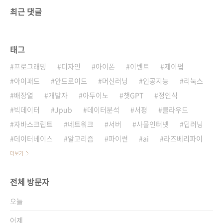
최근 댓글
태그
프로그래밍
디자인
아이폰
이벤트
제이펍
아이패드
안드로이드
머신러닝
인공지능
리눅스
배장열
개발자
아두이노
챗GPT
정인식
빅데이터
Jpub
데이터분석
서평
클라우드
자바스크립트
네트워크
서버
사물인터넷
딥러닝
데이터베이스
알고리즘
파이썬
ai
라즈베리파이
더보기
전체 방문자
오늘
어제