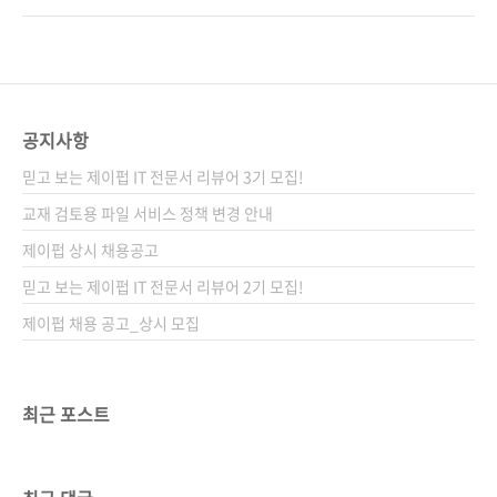
트와 NestJS를 연결하여 웹 앱 개발의 전체 과
롭게 변신 가능.TS: "잠깐. 너 이 변수 숫자로 쓴
정을 경험해볼 수 있도록 구성했다. 빠르게 타입
다며? 왜 문자열 넣음? 안 돼!"→ let a:
스크립트를 시작하고 최신 프런트엔드 개발을
number = 3;→ a = 'hello' 하면 에러남.JS는
익혀보자. 도서구매 사이트(가나다순) [교보문
하고 싶은 대로 다 하게 놔두고, TS는 옆에서 "그
고] [도서11번가] [알라딘] [예스이십사] [..
거 진짜 맞아?" 계속 물어봄. 2. JS는 실행 중에
공지사항
터짐, TS는 저장할 때 알려줌JS는 코드를 실행
믿고 보는 제이펍 IT 전문서 리뷰어 3기 모집!
해봐야 에러를 알 수 있음. 그것도 어떤 상황에서
만 터지는 경우가 많음.TS는 에디터에서 저장하
교재 검토용 파일 서비스 정책 변경 안내
자마자 "여기 타입 안 맞아요~"라고 바로 알려
제이펍 상시 채용공고
줌.개발하다가 실수 줄이고 싶으면 TS..
믿고 보는 제이펍 IT 전문서 리뷰어 2기 모집!
제이펍 채용 공고_상시 모집
최근 포스트