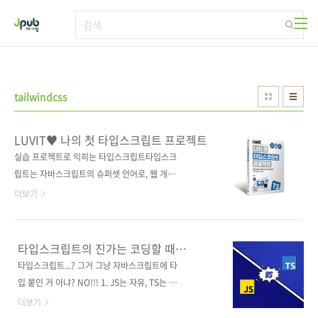
본문 바로가기
tailwindcss
LUVIT♥ 나의 첫 타입스크립트 프로젝트
실습 프로젝트로 익히는 타입스크립트타입스크
립트는 자바스크립트의 슈퍼셋 언어로, 웹 개발
및 대규모 프로젝트에서 널리 채택되고 있다. 이
더보기
책은 타입스크립트의 기본 개념부터 핵심 문법,
고급 기능까지 살펴보고, 나만의 블로그를 만드
는 실습 프로젝트를 통해 깊이 있게 학습할 수 있
타입스크립트의 진가는 코딩할 때
도록 구성되었다. 프로젝트는 리액트 컴포넌트
발휘된다
타입스크립트...? 그거 그냥 자바스크립트에 타
로 웹페이지를 구축하고, Tailwind CSS를 사용
입 붙인 거 아냐? NO!!! 1. JS는 자유, TS는 잔
해 CSS를 적용하고, NestJS 서버를 구축하고,
소리쟁이JS: 변수 선언할 때 let a = 3; 이러면
더보기
몽고DB에 데이터를 저장하고, 마지막에는 리액
끝. 숫자였다가 문자열 됐다가 배열 됐다가 자유