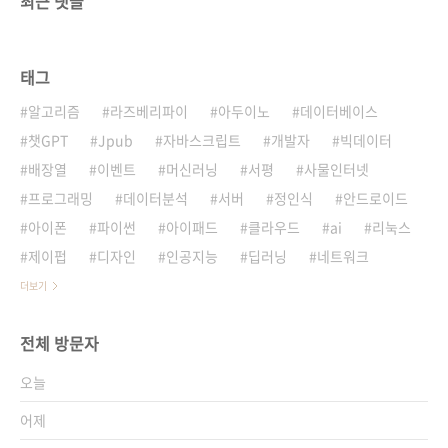
최근 댓글
태그
알고리즘
라즈베리파이
아두이노
데이터베이스
챗GPT
Jpub
자바스크립트
개발자
빅데이터
배장열
이벤트
머신러닝
서평
사물인터넷
프로그래밍
데이터분석
서버
정인식
안드로이드
아이폰
파이썬
아이패드
클라우드
ai
리눅스
제이펍
디자인
인공지능
딥러닝
네트워크
더보기
전체 방문자
오늘
어제