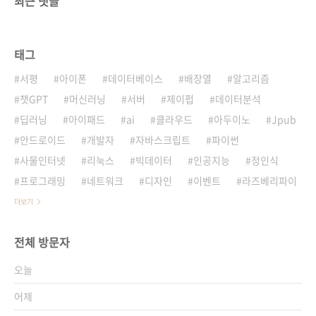
최근 댓글
태그
서평
아이폰
데이터베이스
배장열
알고리즘
챗GPT
머신러닝
서버
제이펍
데이터분석
딥러닝
아이패드
ai
클라우드
아두이노
Jpub
안드로이드
개발자
자바스크립트
파이썬
사물인터넷
리눅스
빅데이터
인공지능
정인식
프로그래밍
네트워크
디자인
이벤트
라즈베리파이
더보기
전체 방문자
오늘
어제