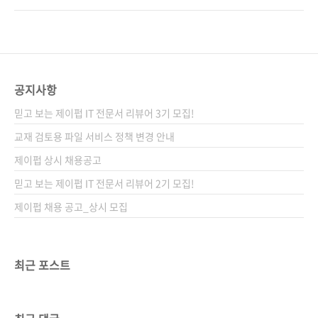
잘러 시리즈출판일 2024년 5월 24일페이지
무에 집중해 보세요. RPA(robotic process
340쪽판 형 신국판변형(152*215*16.7)제 본
automation), 즉 '로봇 업무 자동화'라는 말 들
무선(soft cover)정 가 22,000원ISBN 979-
어 보셨나요? 최근 기업에서 규칙적이고, 반복적
11-93926-21-5 (13000)키워드 UiPath, 유아
인 업무에 RPA를 도입하는 사례가 늘어나기 시
이..
작하면서 직장인이라면 한 번쯤은 들어 봤을 용
공지사항
어입니다. 실제로 RPA 도입 사례는 매년 늘어나
믿고 보는 제이펍 IT 전문서 리뷰어 3기 모집!
고 있는데요. 아래 표만 보아도 정말 다양한 기업
이 RPA를 업무에 활용하고 있다는 사실을 알 수
교재 검토용 파일 서비스 정책 변경 안내
있습니다. 삼성화재90개 업무에 RPA를 도입해
제이펍 상시 채용공고
연간 11만 시간 절감KB국민은행240개 업무에
믿고 보는 제이펍 IT 전문서 리뷰어 2기 모집!
RPA 적용해 업무자동화 구현..
제이펍 채용 공고_상시 모집
최근 포스트