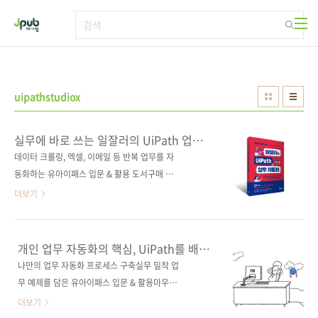
본문 바로가기
uipathstudiox
실무에 바로 쓰는 일잘러의 UiPath 업무
자동화
데이터 크롤링, 엑셀, 이메일 등 반복 업무를 자
동화하는 유아이패스 입문 & 활용 도서구매 사
이트(가나다순) [교보문고] [도서11번가] [알
더보기
라딘] [예스이십사] [인터파크] [쿠팡] 전자책
구매 사이트(가나다순) 교보문고 / 구글북
스 / 리디북스 / 알라딘 / 예스이십사 출판사 제
개인 업무 자동화의 핵심, UiPath를 배워
이펍도서명 실무에 바로 쓰는 일잘러
보자
나만의 업무 자동화 프로세스 구축실무 밀착 업
의 UiPath 업무 자동화부 제 데이터 크롤링, 엑
무 예제를 담은 유아이패스 입문 & 활용마우
셀, 이메일 등 반복 업무를 자동화하는 유아이패
스 클릭 한 번으로 펼쳐지는 업무 자동화 단순 반
더보기
스 입문 & 활용지은이 잔마왕(이주석) 시리즈 일
복 업무는 UiPath에 맡기고, 여러분의 진짜 업