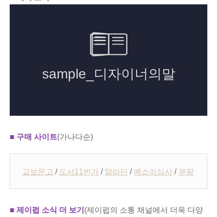
■ 구매 사이트
(가나다순)
교보문고
/
도서11번가
/
알라딘
/
예스이십사
/
쿠팡
■ 제이펍 소식 더 보기
(제이펍의 소통 채널에서 더욱 다양