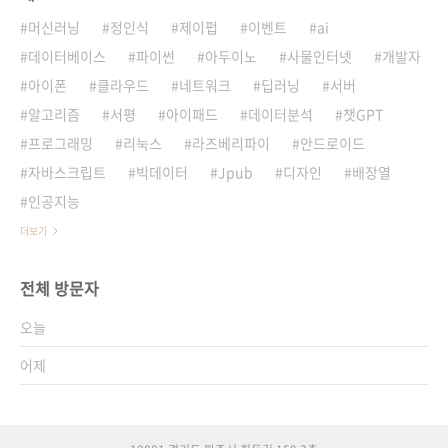
머신러닝
정인식
제이펍
이벤트
ai
데이터베이스
파이썬
아두이노
사물인터넷
개발자
아이폰
클라우드
네트워크
딥러닝
서버
알고리즘
서평
아이패드
데이터분석
챗GPT
프로그래밍
리눅스
라즈베리파이
안드로이드
자바스크립트
빅데이터
Jpub
디자인
배장열
인공지능
더보기
전체 방문자
오늘
어제