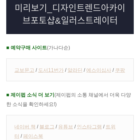
■ 예약구매 사이트
(가나다순)
교보문고
/
도서11번가
/
알라딘
/
예스이십사
/
쿠팡
■ 제이펍 소식 더 보기
(제이펍의 소통 채널에서 더욱 다양
한 소식을 확인하세요!)
네이버 책
/
블로그
/
유튜브
/
인스타그램
/
트위
터
/
페이스북