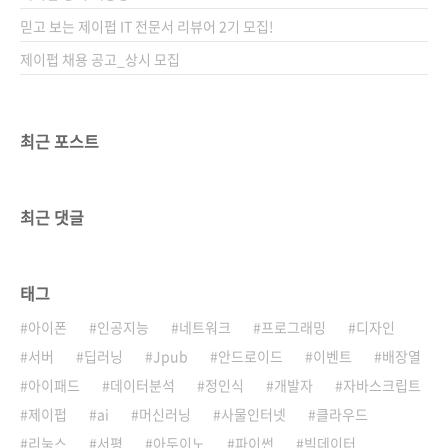
믿고 보는 제이펍 IT 전문서 리뷰어 2기 모집!
제이펍 채용 공고_상시 모집
최근 포스트
최근 댓글
태그
아이폰
인공지능
네트워크
프로그래밍
디자인
서버
딥러닝
Jpub
안드로이드
이벤트
배장열
아이패드
데이터분석
정인식
개발자
자바스크립트
제이펍
ai
머신러닝
사물인터넷
클라우드
리눅스
서평
아두이노
파이썬
빅데이터