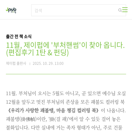
본문 바로가기
출간 전 책 소식
11월, 제이펍에 '부처핸썸'이 찾아 옵니다.
(편집후기 1탄 & 펀딩)
제이펍 출판사
2025. 10. 29. 13:00
11월. 부처님이 오시는 5월도 아니고, 곧 있으면 예수님 오실
12월을 앞두고 멋진 부처님의 존상을 모은 괘불도 컬러링 북
《우리가 사랑한 괘불탱, 마음 챙김 컬러링 북》
이 나옵니다.
괘불탱(掛佛幀)이란, '掛(걸 괘)'에서 알 수 있듯 걸어 놓은
불화입니다. 다만 실내에 거는 족자 형태가 아닌, 주로 건물