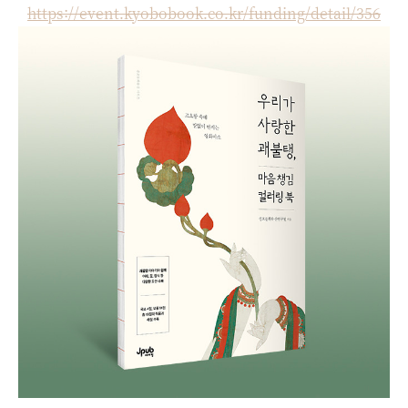
https://event.kyobobook.co.kr/funding/detail/356