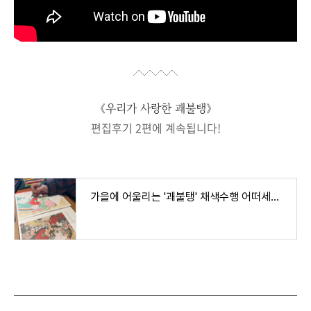
《우리가 사랑한 괘불탱》
편집후기 2편에 계속됩니다!
가을에 어울리는 '괘불탱' 채색수행 어떠세요?(편집후기 2탄)