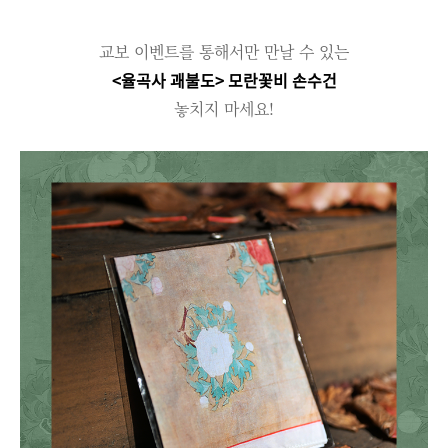
교보 이벤트를 통해서만 만날 수 있는
<율곡사 괘불도> 모란꽃비 손수건
놓치지 마세요!