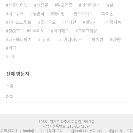
사물인터넷
배장열
알고리즘
데이터분석
ai
네트워크
정인식
제이펍
안드로이드
아이폰
자바스크립트
클라우드
디자인
개발자
인공지능
챗GPT
아두이노
아이패드
프로그래밍
라즈베리파이
Jpub
데이터베이스
파이썬
이벤트
서평
더보기
전체 방문자
오늘
어제
10881 경기도 파주시 회동길 159 3층
사업자등록번호: 218-81-72574
교재 검토: textbook@jpub.kr | 독자 문의: help@jpub.kr | 투고: submit@jpub.kr | 주문