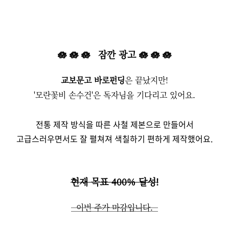
🪷
🪷
🪷
잠깐 광고
🪷
🪷
🪷
교보문고 바로펀딩
은 끝났지만!
'모란꽃비 손수건'은 독자님을 기다리고 있어요.
전통 제작 방식을 따른 사철 제본으로 만들어서
고급스러우면서도 잘 펼쳐져
색칠하기 편하게 제작했어요.
현재 목표 400% 달성!
이번 주가 마감입니다.