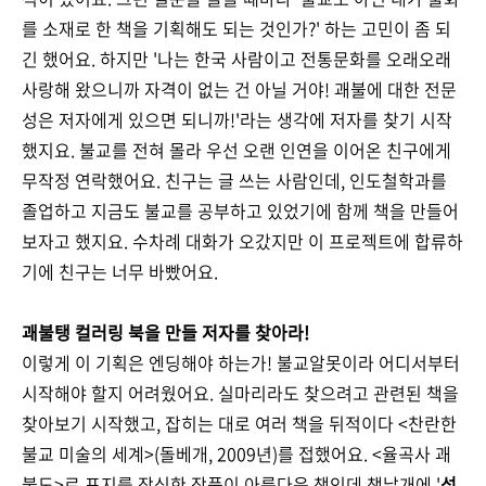
를 소재로 한 책을 기획해도 되는 것인가?' 하는 고민이 좀 되
긴 했어요. 하지만
'나는 한국 사람이고 전통문화를 오래오래
사랑해 왔으니까 자격이 없는 건 아닐 거야! 괘불에 대한 전문
성은 저자에게 있으면 되니까!'라는 생각에 저자를 찾기 시작
했지요. 불교를 전혀 몰라 우선 오랜 인연을 이어온 친구에게
무작정 연락했어요. 친구는 글 쓰는 사람인데, 인도철학과를
졸업하고 지금도 불교를 공부하고 있었기에 함께 책을 만들어
보자고 했지요. 수차례 대화가 오갔지만 이 프로젝트에 합류하
기에 친구는 너무 바빴어요.
괘불탱 컬러링 북을 만들 저자를 찾아라!
이렇게 이 기획은 엔딩해야 하는가! 불교알못이라 어디서부터
시작해야 할지 어려웠어요. 실마리라도 찾으려고 관련된 책을
찾아보기 시작했고, 잡히는 대로 여러 책을 뒤적이다 <찬란한
불교 미술의 세계>(돌베개, 2009년)를 접했어요. <율곡사 괘
불도>로 표지를 장식한 작품이 아름다운 책인데 책날개에 '
성