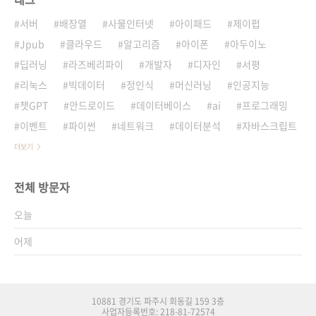
서버
배장열
사물인터넷
아이패드
제이펍
Jpub
클라우드
알고리즘
아이폰
아두이노
딥러닝
라즈베리파이
개발자
디자인
서평
리눅스
빅데이터
정인식
머신러닝
인공지능
챗GPT
안드로이드
데이터베이스
ai
프로그래밍
이벤트
파이썬
네트워크
데이터분석
자바스크립트
더보기
전체 방문자
오늘
어제
10881 경기도 파주시 회동길 159 3층
사업자등록번호: 218-81-72574