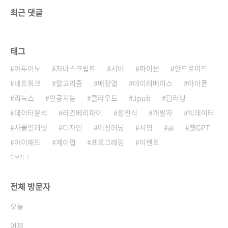
최근 댓글
태그
아두이노
자바스크립트
서버
파이썬
안드로이드
네트워크
알고리즘
배장열
데이터베이스
아이폰
리눅스
인공지능
클라우드
Jpub
딥러닝
데이터분석
라즈베리파이
정인식
개발자
빅데이터
사물인터넷
디자인
머신러닝
서평
ai
챗GPT
아이패드
제이펍
프로그래밍
이벤트
더보기
전체 방문자
오늘
어제