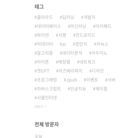
태그
클라우드
딥러닝
개발자
데이터베이스
머신러닝
아이패드
파이썬
서평
안드로이드
빅데이터
ai
정인식
리눅스
알고리즘
데이터분석
아두이노
아이폰
배장열
네트워크
챗GPT
라즈베리파이
디자인
프로그래밍
Jpub
이벤트
서버
자바스크립트
인공지능
제이펍
사물인터넷
더보기
전체 방문자
오늘