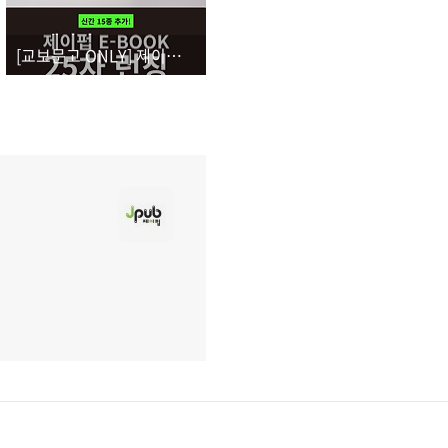
[교보문고 ONLY] 제이펍 25차 전자책 출간(15종)