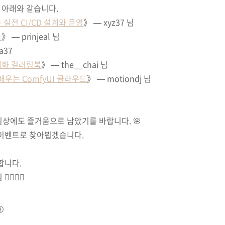
 아래와 같습니다.
실전 CI/CD 설계와 운영
》 — xyz37 님
북
》 — prinjeal 님
a37
채화 컬러링북
》 — the__chai 님
배우는 ComfyUI 클라우드
》 — motiondj 님
일상에도 즐거움으로 남았기를 바랍니다. 🌸
 이벤트로 찾아뵙겠습니다.
합니다.
️🙇‍♀️