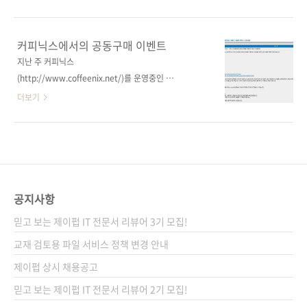
것이다. 혹은 어떻게 해야 한다. 혹은 이렇게 하
니다. 신생 출판사의 첫 책임에도 많은 분들이 구
면 좋을 것이다... 등등에 대한 이야기가 담긴 책
매해서 읽어주시고, 좋은 서평들도 남겨 주셔서
이 오는 8월 10일 정도면 출간이 될 것입니다. 7
참으로 고맙습니다. 인터넷서점 및 블로그 등에
커피닉스에서의 공동구매 이벤트
월 31일 현재 인터파크에서는 예약판매를 하고
여러분들이 올린 글들을 한 곳에 모아보았습니
지난 주 커피닉스
있는데요, 관심이 있으신 분들은 미리 구매를 해
다. 예스24 서평 꼭 읽어 보고 싶었던 내용의 책.
(http://www.coffeenix.net/)를 운영중인 좋
두셔도 좋을 듯합니다. 책에 대한 ..
내용 편집/디자인 | in50179 | 2009-04-27 | 추
은진호님과 연락이 닿아 커피닉스 회원 및 방문
더보기
천1 | 댓글0 원문주소 :
객들을 위한 [24시간 365일 서버/인프라를 지
http://blog.yes24.com/document/1353116
탱하는 기술]에 대한 공동구매 이벤트를 진행하
책의 첫장을 넘기기 시작한 시간이 밤 12시를 조
였습니다. 이벤트 진행 시 이 블로그에도 소개했
금 넘은 시간이였고 책을 읽다 다시 시계를 본 시
더라면 '더 많은 분들과 함께 했을 텐데'라는 아
간이 새벽 6시 였다. 현재 서버와 상관없는 분야
쉬움이 남습니다. 이른 시일 안에 다시 한 번 진
에 종사하고 있긴 하지만..
행할 기회가 있기를 저도 바랍니다. 커피닉스 공
공지사항
동구매 이벤트 안내 페이지 좋은진호 님의 매끄
믿고 보는 제이펍 IT 전문서 리뷰어 3기 모집!
럽고 꼼꼼한 진행 덕분에 53시간이라는 찰라
(^^)의 공구 이벤트임에도 스물두 분이 스물 일
교재 검토용 파일 서비스 정책 변경 안내
곱 권이나 구매해주셨습니다. 이 자리를 빌려 좋
제이펍 상시 채용공고
은진호 님과 구매해주신 모든 분들에게 다시 한
믿고 보는 제이펍 IT 전문서 리뷰어 2기 모집!
번 감사의 말씀을 드립니다. 특히, 좋은진호 님께