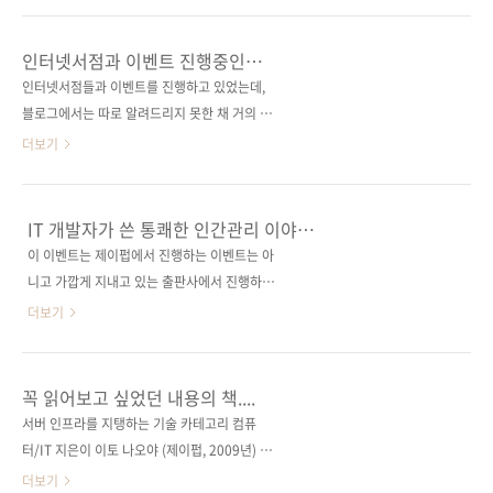
니다. 이벤트 페이지 바로가기
이벤트를 하기로 했습니다. 어디 누가 좋은 아이
디어 있으면 메일로 알려주세요. 채택이 되면 개
인터넷서점과 이벤트 진행중인
발자의 삶이 끝나실 때까지 제이펍의 신간을 평
도서들입니다.
인터넷서점들과 이벤트를 진행하고 있었는데,
생 무료 제공하도록 하겠습니다. 이번 증정 & 서
블로그에서는 따로 알려드리지 못한 채 거의 마
평 이벤트의 대상 도서는 현재 예약판매중인 [예
감일을 맞이하네요. ㅠㅠ 아래는 인터넷서점들
더보기
제로 쉽게 배우는 Professional ASP.NET
이 진행하는 이벤트에 제이펍이 참가한 것들입
MVC]입니다. 예제로 쉽게 배우는 프로페셔널
니다. 도서를 구매할 의사가 있으신 분들은 여러
ASP.NET MVC 이벤트 참가자 중 다섯 분을 뽑
혜택이 있는 이벤트 기간을 이용해보세요~~ 예
IT 개발자가 쓴 통쾌한 인간관리 이야기_
아 위 책을 드리도록 하겠습니다. 참여방법은 다
스24에서 진행하는 이벤트 해당도서: 프로페셔
도서증정이벤트
이 이벤트는 제이펍에서 진행하는 이벤트는 아
음과 같습니다. 1. 자신의 블로그에 위 책에 대한
널 안드로이드 애플리케이션 개발 가을향기, 책
니고 가깝게 지내고 있는 출판사에서 진행하는
출간소식(10월22일 출간예정)을 포스팅합니..
향기, 커피향기 이벤트 1) 이벤트 대상 도서 3만
이벤트인데, IT 개발자 혹은 관리자들에게 유용
더보기
원 이상 구매 시 수프리모 4입 샘플 증정 2)분야
한 서적이고 공짜로 책을 받을 수 있는 좋은 기회
별 도서마다 푸짐한 경품도 받으세요! 이벤트 기
인 것 같아 올려드립니다. 명함 한 장 스캔받는
간 : 2009년 10월 08일 ~ 2009년 10월 28일
수고로 책 한 권 받는다니.. 하하.. 저 같으면 바로
꼭 읽어보고 싶었던 내용의 책....
출판사 추천신간과 함께 하반기도 리스타트 하
스캔 뜨겠습니다. ^^ 안녕하세요, ITC 출판사입
서버 인프라를 지탱하는 기술 카테고리 컴퓨
세요 할인에 쿠폰은 기본! 추첨을 통해 노트북과
니다. 이런 책을 기다리던 독자가 있었을지는 모
터/IT 지은이 이토 나오야 (제이펍, 2009년) 상
디카등 푸짐한 경품을 드립니다. 이벤트 기간 :
르지만 말이죠... IT 업계에서의 인간관계란 어떤
세보기 위 책의 판매를 시작한 지 한 달이 넘었습
더보기
2009..