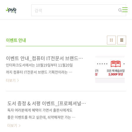
본문 바로가기
이벤트 안내
이벤트 안내_컴퓨터 IT전문서 브랜드
기획전_인터파크
인터파크도서에서는 10월19일부터 11월20일
까지 컴퓨터 IT전문서 브랜드 기획전이라는 할
인 및 쿠폰 이벤트를 진행하고 있습니다. 저희 제
더보기
이펍에서도 출간된 도서 5종 모두를 참가하고 있
으며, 기존 할인가(10%할인+10%마일리지)에
1000원 할인쿠폰을 지급하는 이벤트입니다. 보
도서 증정 & 서평 이벤트_[프로페셔널
다 자세한 내용은 아래의 이벤트 페이지를 클릭
ASP.NET MVC]
독자 여러분에게 혜택이 가면서 출판사에게도
하여 참고하세요!! 출간된 도서가 어느 정도 쌓
좋은 이벤트를 하고 싶은데, 쇠약해져만 가는 작
이면 제이펍 단독 브랜드전으로 독자 여러분들
은 뇌에서는 아이디어가 더이상 나오질 않네요.
더보기
에게 보다 많은 혜택을 드릴 수 있기를 약속드립
ㅠㅠ 그래서 결국 제일 흔한 도서 증정 및 서평