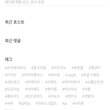
서는 책이 좋은 것 같다며 관..
제이펍 채용 공고_상시 모집
최근 포스트
최근 댓글
태그
라즈베리파이
알고리즘
아두이노
배장열
챗GPT
디자인
데이터베이스
파이썬
Jpub
프로그래밍
네트워크
빅데이터
이벤트
데이터분석
사물인터넷
인공지능
아이패드
제이펍
머신러닝
서평
클라우드
안드로이드
리눅스
정인식
개발자
서버
딥러닝
자바스크립트
ai
아이폰