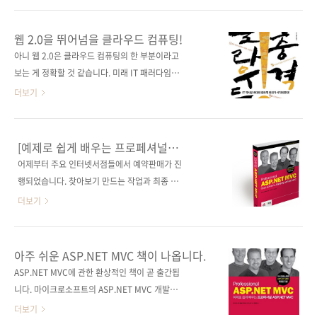
드 (Objective-C부터 네트워크까지) 하기룡 저 |
았는데 바로 JavaFX죠. JavaFX에 대해 잘 모르
프리렉 | 2009.07.10 아이폰 SDK 애플리케이
시는 분들을 위해 비교적 간결하게 잘 설명한 글
웹 2.0을 뛰어넘을 클라우드 컴퓨팅!
션 개발 조나단 지드자스키 저 | 김동호 역 | 에이
이 네이버 지식iN에 있어 링크해드립니다. 자바
아니 웹 2.0은 클라우드 컴퓨팅의 한 부분이라고
콘출판 | 2010.02.26 애..
FX 뭐에요? JavaFX는 현재 1.2 버전이 출시된
보는 게 정확할 것 같습니다. 미래 IT 패러다임을
상태인데, JavaFX에 대해 자세한 기능과 설치를
바꾼다는 클라우드 컴퓨팅! 이에 관한 기술소개
더보기
해보고자 하시는 분들은 아래의 사이트를 둘러
서가 출간됩니다. 『클라우드의 충격』 이 책에
보시는 것도 좋은 기회가 될 듯합니다.
서는 클라우드의 정의, 유틸리티 컴퓨팅과 그리
http://www.javafx.com/ 이번에 제이펍에서
그 컴퓨팅과의 비교, 컴퓨터 시스템의 변화를 고
[예제로 쉽게 배우는 프로페셔널
출간하는 JavaFX 책은 아래의 원서를 번역한 책
찰해보면서 클라우드 컴퓨팅으로의 필연적인 이
ASP.NET MVC]가 나옵니다.
어제부터 주요 인터넷서점들에서 예약판매가 진
입니다. 표지는 다들 아시죠? 썬 마이크로시스템
행이 왜 올 수밖에 없는지 그 이유를 살펴봅니다.
행되었습니다. 찾아보기 만드는 작업과 최종 점
즈의 Java 시..
또한 미국의 아마존, 구글, 세일즈포스닷컴을 필
검이 남아 있긴 하지만, 예약판매가 보통 2주 정
더보기
두로 하는 클라우드 컴퓨팅의 선두기업들의 전
도 이뤄져야 효과가 좋다는 인터넷 담당 MD의
략 및 이에 대응하는 기존 IT 거인이라고 할 수
말에 부랴부랴 자료를 만들어 보내드렸습니다.
있는 마이크로소프트, 오라클, IBM, HP 등의 대
저자 중 한 명인 스콧 구스리(마이크로소프트 부
아주 쉬운 ASP.NET MVC 책이 나옵니다.
응전략들도 살펴봅니다. 비즈니스의 일대 변혁
사장이기도 하죠)의 공유정신에 따라 1장은 온
ASP.NET MVC에 관한 환상적인 책이 곧 출간됩
을 가져올 클라우드 컴퓨팅은 벤처, 중소기업, 대
라인에서 쉽게 구할 수 있습니다. 최종본이 나오
니다. 마이크로소프트의 ASP.NET MVC 개발팀
기업의 사업전략의 수정을 불가피하게 만들 것
면 다시 PDF(번역서 1장)로 공유해드릴 것을 약
핵심멤버 4인이 직접 집필하고, 2005년부터 국
더보기
이며, 개인..