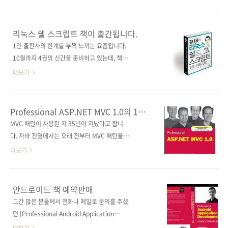
속드리고, 아래는 이미 공개했던 한글 번역원고
내 마이크로소프트 ASP.NET MVP로서 닷넷 전
와 원서 1장을 다시 올려드리니 구입하시기 전에
도사로서 활발히 활동하고 계신, 웹지니란 필명
살펴보세요~~ 한글 번역원고: Professiona
으로 더 유명한 장현희 님께서 번역하신
리눅스 쉘 스크립트 책이 출간됩니다.
ASP.NET MVC 1.0_ch01_JPub.zip 원서 1장
『Professional ASP.NET MVC 1.0』이 곧 출
1인 출판사의 한계를 부쩍 느끼는 요즘입니다.
은 티스토리 업로드 용량제한으로 인해 스콧 구
간됩니다. 현재 미국에서 출간된 ASP.NET MVC
10월까지 4권의 신간을 준비하고 있는데, 책은
스리의 블로그를 알려드리겠습니다. 아래에서
책은 10여 종이 출간된 상태인데 이 책은
정말 제대로 펴내고 싶지만 시간과 일손은 정해
더보기
다..
APress의 『Pro ASP.NET MVC
져 있는데다 머리는 뒤죽박죽이라 한걱정입니
Framework』와 쌍벽을 이루며 가장 널리 판
다. 그나마 다행인 건 저자와 역자들께서 모두 좋
매되고 있는 책입니다. 국내에서는 제이펍에서
은 원고를 주셨기에 편집 및 교정에 많은 시간을
Professional ASP.NET MVC 1.0의 1장
ASP.NET MVC 관련 책을 가장 먼저 출간하려
줄일 수 있었습니다. 이번에 나올 4권의 신간 중
번역본을 공개합니다.
MVC 패턴이 사용된 지 35년이 지났다고 합니
했으나 비제이퍼블릭에서 위의 책에 대한 번역
그 첫 번째는 쉘 스크립트 책입니다. 『CentOS
다. 자바 진영에서는 오래 전부터 MVC 패턴을
서를 저희보다 열흘 정도 먼저 출간하..
리눅스 구축관리 실무』를 집필하신 한국LUG
웹 애플리케이션 제작에 활발하게 이용하고 있
더보기
의 운영자 김태용 님의 저서입니다. (참고로 곧이
었지만, 닷넷 진영에서는 개발자들 스스로
어 나올 제이펍의 책은 ASP.NET MVC 서적, 클
ASP.NET에 MVC 패턴을 적용해오고 있었죠. 하
라우드 컴퓨팅 서적, JavaFX 서적입니다.) 김태
지만 이제는 ASP.NET MVC 프레임워크를 제공
안드로이드 책 예약판매
용 님의 책은 지금까지 수퍼유저코리아에서 출
하기에 보다 손쉽게 웹 애플리케이션 제작에
그간 많은 분들께서 전화나 메일로 문의를 주셨
간되었는데, 제이펍의 첫 책 『서버/인프라를 지
MVC 패턴을 적용할 수 있게 되었습니다.
던 [Professional Android Application
탱하는 기술』을 보신 후 변심(?)하셨는지 저희..
ASP.NET MVC에 대한 개략적인 내용은 위키피
Development] 번역서가 예약판매에 들어갔습