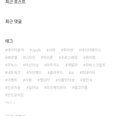
최근 포스트
최근 댓글
태그
데이터분석
Jpub
서버
파이썬
데이터베이스
배장열
디자인
아이폰
프로그래밍
제이펍
리눅스
머신러닝
아두이노
개발자
자바스크립트
네트워크
아이패드
클라우드
ai
빅데이터
이벤트
서평
챗GPT
사물인터넷
정인식
인공지능
딥러닝
라즈베리파이
알고리즘
안드로이드
더보기