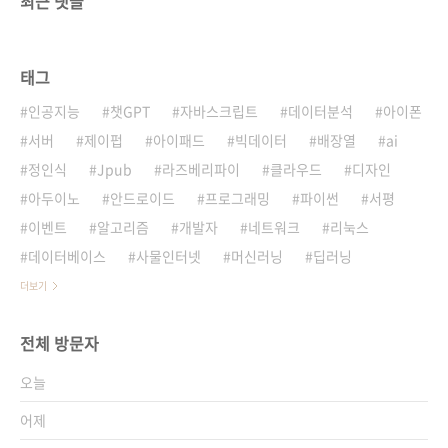
최근 댓글
태그
인공지능
챗GPT
자바스크립트
데이터분석
아이폰
서버
제이펍
아이패드
빅데이터
배장열
ai
정인식
Jpub
라즈베리파이
클라우드
디자인
아두이노
안드로이드
프로그래밍
파이썬
서평
이벤트
알고리즘
개발자
네트워크
리눅스
데이터베이스
사물인터넷
머신러닝
딥러닝
더보기
전체 방문자
오늘
어제