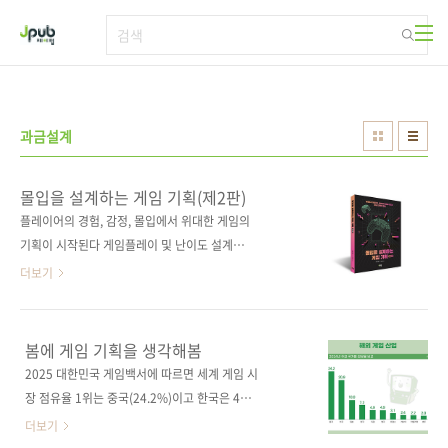
본문 바로가기
과금설계
몰입을 설계하는 게임 기획(제2판)
플레이어의 경험, 감정, 몰입에서 위대한 게임의
기획이 시작된다 게임플레이 및 난이도 설계부
터 인간의 감정을 활용한 행동 설계, 플레이어 몰
더보기
입을 높이는 콘텐츠 기획, 수익 창출 및 전반적인
진행 방식 설계에 이르기까지, 경험과 감정을 창
조하는 가장 근본적인 아이디어와 설계 방법론
봄에 게임 기획을 생각해봄
을 탐구한다. 글로벌에서 활약 중인 중국 게임들
2025 대한민국 게임백서에 따르면 세계 게임 시
의 성장 곡선, 수익 모델, 과금 설계 등 수치와 사
장 점유율 1위는 중국(24.2%)이고 한국은 4위
례가 디테일하게 담겨 있어 실질적인 도움이 된
(7.2%)입니다. 한국 게임의 3배가 넘습니다. 이
더보기
다. 겉만 번지르르한 문서 쓰는 방법 대신, 인간
제는 , 등 양과 질 모두 압도적인 중국 게임에서