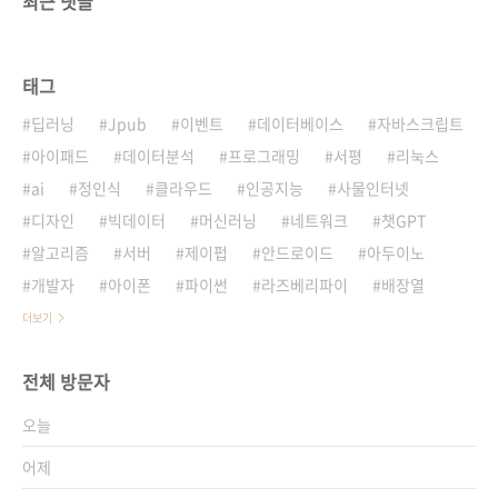
최근 댓글
태그
딥러닝
Jpub
이벤트
데이터베이스
자바스크립트
아이패드
데이터분석
프로그래밍
서평
리눅스
ai
정인식
클라우드
인공지능
사물인터넷
디자인
빅데이터
머신러닝
네트워크
챗GPT
알고리즘
서버
제이펍
안드로이드
아두이노
개발자
아이폰
파이썬
라즈베리파이
배장열
더보기
전체 방문자
오늘
어제