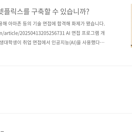
스를 구축해보는 연습을 통해 시스템 설계의 이론과 실습
구성했다. 도서구매 사이트(가나다순) [교보문고] [도서
 넷플릭스를 구축할 수 있습니까?
 [쿠팡] 전자책 구매 사이트(가나다순) [교보문고] [구글
사용해 아마존 등의 기술 면접에 합격해 화제가 됐습니다.
com/article/20250413205256731 AI 면접 프로그램 개
학생대학생이 취업 면접에서 인공지능(AI)을 사용했다면
 재학 중인 한인 대학생이 AI를 활용한 면접 보조 프로
..www.koreadaily.com 정말 좋군요. 이제 기술
코딩 인터뷰 공부할 필요도 없겠네요. 그렇죠? 그렇지 않
 더 발달해 면접 시의 부정행위도 잘 감지할 수 있게 될
어찌 회사에 입사했다고..