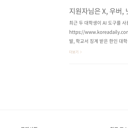
스 추천 시스템 등 실존 서비
도 체계적으로 학습할 수 있게 
지원자님은 X, 우버,
11번가] [알라딘] [예스이십사]
최근 두 대학생이 AI 도구를 
북스]..
https://www.koreadaily.
발, 학교서 징계 받은 한인 대
징계 사유가 될까. 컬럼비아대에
더보기
그램을 개발한 뒤 학교 징계 조치를.
면접조차 AI에게 맡기면 되니 
습니다. 나를 도와주던 AI는 곧
겁니다. 아니 그 이전에, 어찌