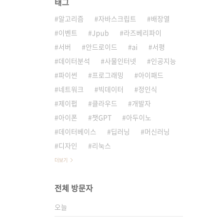
태그
알고리즘
자바스크립트
배장열
이벤트
Jpub
라즈베리파이
서버
안드로이드
ai
서평
데이터분석
사물인터넷
인공지능
파이썬
프로그래밍
아이패드
네트워크
빅데이터
정인식
제이펍
클라우드
개발자
아이폰
챗GPT
아두이노
데이터베이스
딥러닝
머신러닝
디자인
리눅스
더보기
전체 방문자
오늘