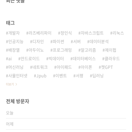
최근 댓글
태그
개발자
라즈베리파이
정인식
자바스크립트
리눅스
인공지능
디자인
파이썬
서버
데이터분석
배장열
아두이노
프로그래밍
알고리즘
제이펍
ai
안드로이드
빅데이터
데이터베이스
클라우드
머신러닝
네트워크
아이패드
아이폰
챗GPT
사물인터넷
Jpub
이벤트
서평
딥러닝
더보기
전체 방문자
오늘
어제