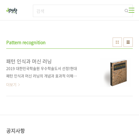
본문 바로가기
Pattern recognition
패턴 인식과 머신 러닝
2019 대한민국학술원 우수학술도서 선정!현대
패턴 인식과 머신 러닝의 개념과 효과적 이해를
위한 수학적 사고!컴퓨터 비전과 머신 러닝 분야
더보기
의 고전이자 필독서인 비숍책, 이젠 한국어판으
로 공부하세요! 출판사 제이펍원출판사
Springer원서명 Pattern Recognition and
Machine Learning(원서 ISBN:
9780387310732)저자명 크리스토퍼 비숍역자
명 김형진출판일 2018년 9월 10일페이지 852
공지사항
쪽시리즈 I♥A.I. 11(아이러브A.I. 11)판 형 46