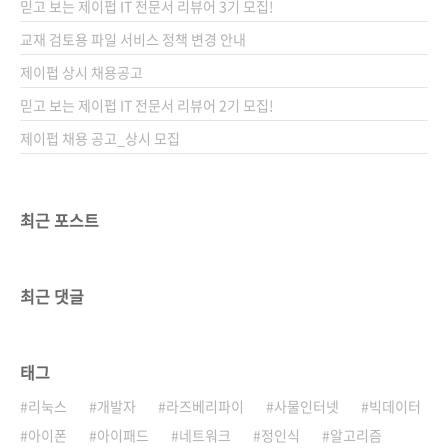
믿고 보는 제이펍 IT 전문서 리뷰어 3기 모집!
배판변형(188*245*37)제 본 무선(soft cover)
정 가 46,000원ISBN 979-11-88621-25-5
교재 검토용 파일 서비스 정책 변경 안내
(93000)키워드 인공지능 / 패턴 인식 / 머신 러
제이펍 상시 채용공고
닝 / 알고리즘 / 베이지안 / 뉴럴 네트워크..
믿고 보는 제이펍 IT 전문서 리뷰어 2기 모집!
제이펍 채용 공고_상시 모집
최근 포스트
최근 댓글
태그
리눅스
개발자
라즈베리파이
사물인터넷
빅데이터
아이폰
아이패드
네트워크
정인식
알고리즘