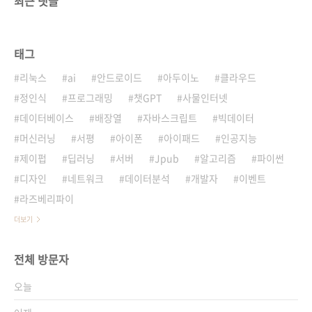
최근 댓글
태그
리눅스
ai
안드로이드
아두이노
클라우드
정인식
프로그래밍
챗GPT
사물인터넷
데이터베이스
배장열
자바스크립트
빅데이터
머신러닝
서평
아이폰
아이패드
인공지능
제이펍
딥러닝
서버
Jpub
알고리즘
파이썬
디자인
네트워크
데이터분석
개발자
이벤트
라즈베리파이
더보기
전체 방문자
오늘