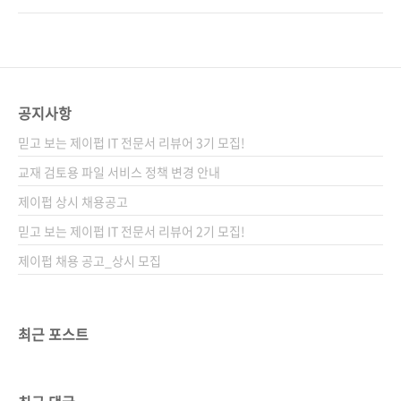
오늘부터 예약판매가 시작되었어.서점으로 가
지'가이 몸의 탄생에 스토리를 약간의 풀어놨어.
자!그럼 3화에서 만나! ■ 미리보기(앞부속, 본
한번 들어 볼래? 다음 이야기가 너무 궁금하다!
문 일부) ■ 도서구매 사이트(가나다순) [교보문
2화로 찾아 올게. '미리보기' 보는 거 잊지말구!
고] [도서11번가] [알라딘] [예스이십사] [쿠팡]
빠이 ■ 미리보기(앞부속, 본문 일부) ■ 도서구
■ 제이펍 소식..
매 사이트(가나다순) [교보문고] [도서11번가]
공지사항
[알라딘] [예스이십사] [쿠팡] ■ 제이펍 소식 더
믿고 보는 제이펍 IT 전문서 리뷰어 3기 모집!
보기(제이펍의 소통 채널에서 더욱 다양한 소식
을 확인하세요!) 블로그 유튜브 인스타그램 트위
교재 검토용 파일 서비스 정책 변경 안내
터 페이스북
제이펍 상시 채용공고
믿고 보는 제이펍 IT 전문서 리뷰어 2기 모집!
제이펍 채용 공고_상시 모집
최근 포스트