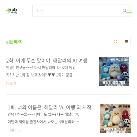
본문 바로가기
ai문해력
2화. 이게 무슨 말이야: 해달리의 AI 여행
안녕? 친구들~~~! 다시 해달리야. 나 잊지 않았
지? 지난 1화 잘 보고 왔어? ▼▼ 1화가 궁금한
친구들은 여기 ▼▼
더보기
https://jpub.tistory.com/469004 친구들, 분
명 한국어인데못 알아 듣겠는 거 있어?특히 AI
용어가 그렇더라고.그래 뭐 사실 한글로 쓴 영어
1화. 너의 이름은: 해달리 'AI 여행'의 시작
지.근데 '토큰'이라니... 너무하잖아? 아무튼 이
안녕? 친구들~~~! (아무도 없음) 나는 해달리야.
여행이 끝날 때쯤이면 조금 알게 될지도?《해달
이번에 제이펍 출판사에서 나오는《해달리와 함
리와 함께 떠나는 신나는 AI 여행》의출발까지
께 떠나는 신나는 AI 여행》에서독보적인 매력
더보기
함께 하자구! 다음화가 또 있다니! 신나지? 참,
의 주인공 '해달'이지. 나를 만들어 낸 작가 '눈오