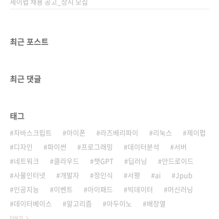
제이펍 채용 공고_상시 모집
최근 포스트
최근 댓글
태그
자바스크립트
아이폰
라즈베리파이
리눅스
제이펍
디자인
파이썬
프로그래밍
데이터분석
서버
네트워크
클라우드
챗GPT
딥러닝
안드로이드
사물인터넷
개발자
정인식
서평
ai
Jpub
인공지능
이벤트
아이패드
빅데이터
머신러닝
데이터베이스
알고리즘
아두이노
배장열
더보기