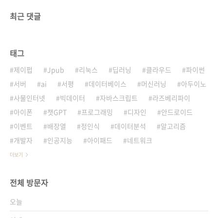
최근 댓글
태그
제이펍
Jpub
리눅스
딥러닝
클라우드
파이썬
서버
ai
서평
데이터베이스
머신러닝
아두이노
사물인터넷
빅데이터
자바스크립트
라즈베리파이
아이폰
챗GPT
프로그래밍
디자인
안드로이드
이벤트
배장열
정인식
데이터분석
알고리즘
개발자
인공지능
아이패드
네트워크
더보기
전체 방문자
오늘