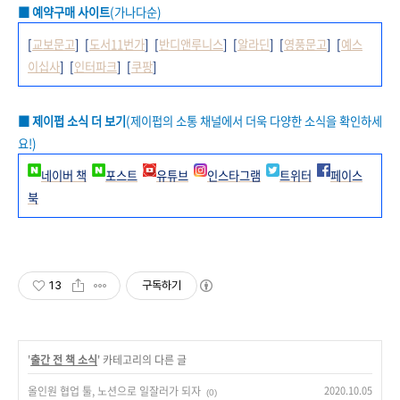
■ 예약구매 사이트
(가나다순)
[
교보문고
] [
도서11번가
] [
반디앤루니스
] [
알라딘
] [
영풍문고
] [
예스
이십사
] [
인터파크
] [
쿠팡
]
■ 제이펍 소식 더 보기
(제이펍의 소통 채널에서 더욱 다양한 소식을 확인하세
요!)
네이버 책
포스트
유튜브
인스타그램
트위터
페이스
북
13
구독하기
'
출간 전 책 소식
' 카테고리의 다른 글
올인원 협업 툴, 노션으로 일잘러가 되자
2020.10.05
(0)