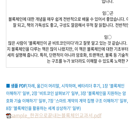
입니다.
임○곤
블록체인에 대한 개념을 매우 쉽게 전반적으로 배울 수 있어서 좋았습니다. 어려
잘 되고, 책의 가독성도 좋고, 구성도 깔끔해서 무척 잘 읽힙니다. 전반적인 개
임○
많은 사람이 '블록체인이 곧 비트코인이다'라고 잘못 알고 있는 것 같습니다. 이
지 블록체인을 다루는 책은 많이 나왔지만, 이 책은 블록체인에 대한 기초부터 활
세히 설명해 줍니다. 특히, 단편적이 아니라 암호화, 트랜잭션, 블록 등 기술적인
는 구조를 누가 보더라도 이해할 수 있도록 노력한 게 
■ 샘플 PDF
(차례,
옮긴이
머리말, 시작하며
,
베타리더 후기, 1장 '
블록체인
이해하기
' 일부
, 2장 '
비트코인 살펴보기
' 일부, 3장 '
블록체인을 지원
하는
암
호화 기술
이해하기
' 일부, 7장 '
스마트 계약의
계약 집행 구조
이해하기
' 일부,
8장 '
블록체인을
활용하는 세계
상상하기' 일부
)
sample_한권으로끝내는블록체인교과서.pdf