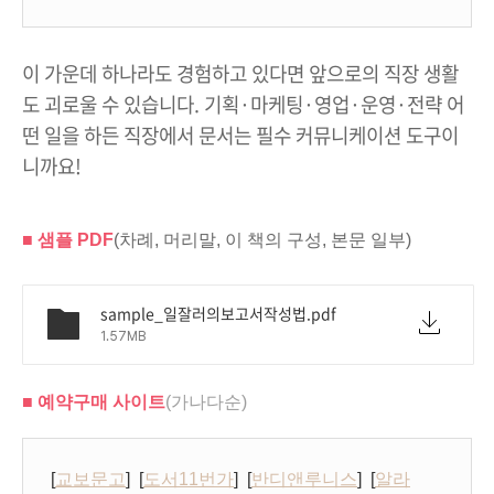
이 가운데 하나라도 경험하고 있다면 앞으로의 직장 생활
도 괴로울 수 있습니다. 기획·마케팅·영업·운영·전략 어
떤 일을 하든 직장에서 문서는 필수 커뮤니케이션 도구이
니까요!
■ 샘플 PDF
(차례, 머리말, 이 책의 구성, 본문 일부)
sample_일잘러의보고서작성법.pdf
1.57MB
■ 예약구매 사이트
(가나다순)
[
교보문고
] [
도서11번가
] [
반디앤루니스
] [
알라