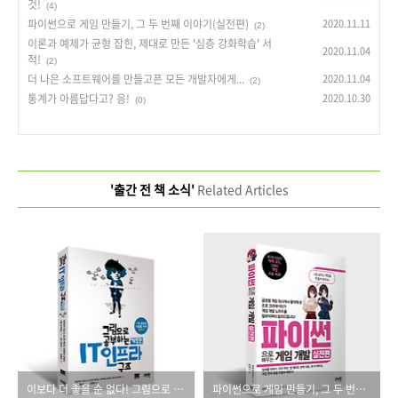
것!
(4)
파이썬으로 게임 만들기, 그 두 번째 이야기(실전편)
2020.11.11
(2)
이론과 예제가 균형 잡힌, 제대로 만든 '심층 강화학습' 서
2020.11.04
적!
(2)
더 나은 소프트웨어를 만들고픈 모든 개발자에게...
2020.11.04
(2)
통계가 아름답다고? 응!
2020.10.30
(0)
'출간 전 책 소식'
Related Articles
이보다 더 좋을 순 없다! 그림으로 이해하는 인프라 구조의 모든 것!
파이썬으로 게임 만들기, 그 두 번째 이야기(실전편)