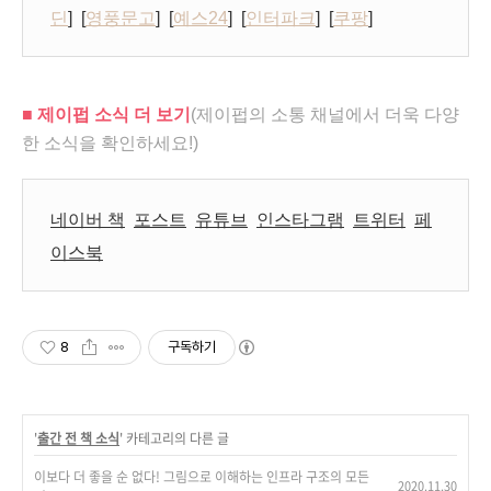
딘
] [
영풍문고
] [
예스24
] [
인터파크
] [
쿠팡
]
■ 제이펍 소식 더 보기
(제이펍의 소통 채널에서 더욱 다양
한 소식을 확인하세요!)
네이버 책
포스트
유튜브
인스타그램
트위터
페
이스북
8
구독하기
'
출간 전 책 소식
' 카테고리의 다른 글
이보다 더 좋을 순 없다! 그림으로 이해하는 인프라 구조의 모든
2020.11.30