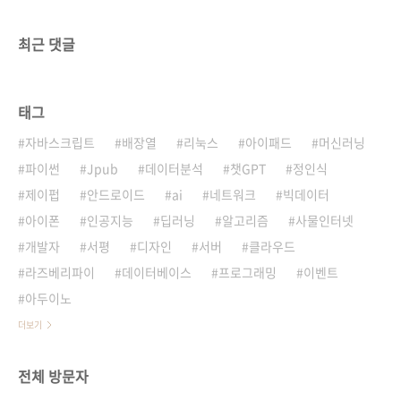
최근 댓글
태그
자바스크립트
배장열
리눅스
아이패드
머신러닝
파이썬
Jpub
데이터분석
챗GPT
정인식
제이펍
안드로이드
ai
네트워크
빅데이터
아이폰
인공지능
딥러닝
알고리즘
사물인터넷
개발자
서평
디자인
서버
클라우드
라즈베리파이
데이터베이스
프로그래밍
이벤트
아두이노
더보기
전체 방문자