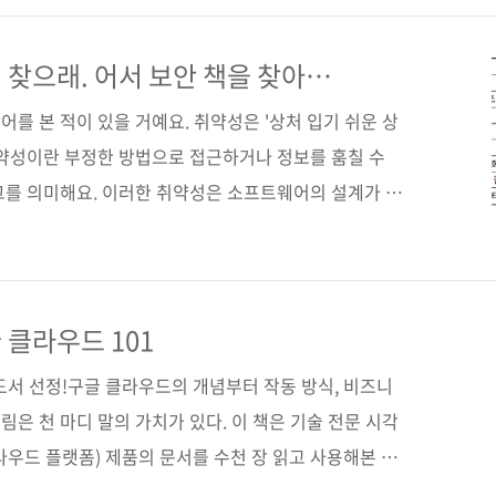
 사고를 방지하고 취약성을 최소화하는 데 필요한 실무 지
구매 사이트(가나다순) [교보문고] [도서11번가] [알라
 찾으래. 어서 보안 책을 찾아
[쿠팡] 전자책 구매 사이트(가나다순) [교보문고] [구글
를 본 적이 있을 거예요. 취약성은 '상처 입기 쉬운 상
취약성이란 부정한 방법으로 접근하거나 정보를 훔칠 수
그를 의미해요. 이러한 취약성은 소프트웨어의 설계가 불
해 발생합니다. 안전한 소프트웨어를 개발하려면 설계
을 의식해야 합니다. 또한 발견하지 못한 취약성을 찾기
SP Top10은 웹 애플리케이션의 중요한 리스크 열 가지
Top10은 여러 해에 걸쳐 업데이트되고 있어요. 최신 버
 클라우드 101
전성이 확인되지 않은 설계', '소프트웨어와 데이터 무결성
도서 선정!구글 클라우드의 개념부터 작동 방식, 비즈니
은 천 마디 말의 가치가 있다. 이 책은 기술 전문 시각
라우드 플랫폼) 제품의 문서를 수천 장 읽고 사용해본 경
들로 요약한 책이다. 스토리지와 같은 기본 IT 운영부터