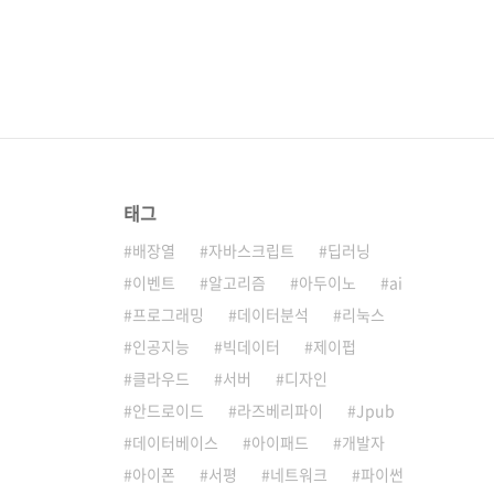
태그
배장열
자바스크립트
딥러닝
이벤트
알고리즘
아두이노
ai
프로그래밍
데이터분석
리눅스
인공지능
빅데이터
제이펍
클라우드
서버
디자인
안드로이드
라즈베리파이
Jpub
데이터베이스
아이패드
개발자
아이폰
서평
네트워크
파이썬