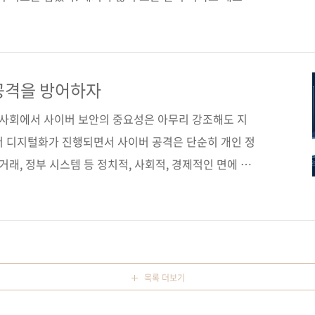
를 학습하고 다음 단계로 넘어가기에 적합하다. 이 책으
 하며 실습하다 보면, 어느새 해커가 된 자신과 마주하
(가나다순) [교보문고] [도서11번가] [알라딘] [예스이십
구매 사이트(가나다순) [교보문고] [구글북스] [리디북스]
공격을 방어하자
 저작권사 No Starch Press 원서명 Linux Basi..
대 사회에서 사이버 보안의 중요성은 아무리 강조해도 지
서 디지털화가 진행되면서 사이버 공격은 단순히 개인 정
거래, 정부 시스템 등 정치적, 사회적, 경제적인 면에 모
인 정보 유출에서 시작해, 기업에 경제적 손실을 가하고,
안보까지 위협하고 있습니다. 따라서 우리는 사이버 보안
핵심 요소로 생각해야 합니다. 적절한 보안 조치를 취하
, 취약점을 감지하고 보완하는 등의 사이버 보안에 힘써
안전을 지키는 든든한 뒷모습! OccupyTheWeb은
목록 더보기
.