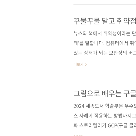
도 얻을 수 있을 것이다. 보안
식을 빠르게 습득해보자. 도서 
꾸물꾸물 말고 취약점
활용해보래
딘] [예스이십사] [인터파크] 
뉴스와 책에서 취약성이라는 단어
북스] [리디..
태'를 말합니다. 컴퓨터에서 
있는 상태가 되는 보안상의 버
충분하거나 기술적인 실수로 인
더보기
와 코딩 단계에서 반드시 보안
위한 테스트도 중요하죠. OWA
를 정리한 순위예요. OWASP 
그림으로 배우는 구글
전인 2021년 버전에서는 '안
2024 세종도서 학술부문 우수
문제', 'SSRF(server-..
스 사례에 적용하는 방법까지그림
화 스토리텔러가 GCP(구글 클
험을 한 장 크기의 시각화 자료