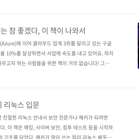
까지 가장 적합한 GCP 서비스를 찾을 수 있도록 완벽한
CP의 주요 클라우드 서비스 카테고리를 8가지(인프라스
, 데이터 분석, 애플리케이션 개발과 현대화, 네트워킹,
는 참 좋겠다, 이 책이 나와서
 보안)로 나누어 총 101개의 솔루션을 소개한다. 도서
(Azure)에 이어 클라우드 업계 3위를 달리고 있는 구글
유율 10%를 달성하면서 사업에 속도를 내고 있어요. 하지
배우고자 하는 사람들을 위한 책이 거의 없습니다! 그래
매불망 기다리던 사람들을 위해 이 책을 출간했습니다.
박*현 님, 보고 계신가요? ^ㅁ^) 구글 클라우드 코리아
리던 이 책! 이 책의 저자는 구글 클라우드 문서 수천
우드 제품을 사용해본 경험을 이 책에서 한 장 크기의 시
리 리눅스 입문
그림을 보면서 쉽고 빠르게 구글 클라우드의 기술 개념을
장 친절한 리눅스 안내서 보안 전문가나 해커가 되려면
. 이 책은 해킹, 사이버 보안, 침투 테스트 등을 시작하
의 기초를 담았다. 해커가 많이 쓰는 칼리 리눅스 배포판