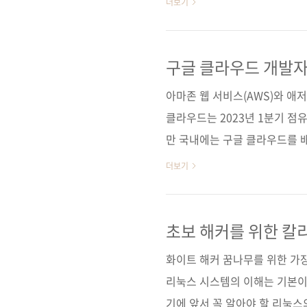
더보기
인공지능 및 머신러닝에 이르기
시각적 가이드를 제공한다. G
트럭처, 스토리지, 데이터베이스
구글 클라우드 개발자
데이터 과학/머신러닝/인공지능,
아마존 웹 서비스(AWS)와 애저
구매 사이트(가나다순) [..
클라우드는 2023년 1분기 점
만 국내에는 구글 클라우드를 
서 구글 클라우드 개론서를 오
더보기
(메일까지 주시면서 기다려주신 
에서도 한국어판이 나오기를 기다
장을 읽고 거의 모든 구글 클라
초보 해커를 위한 칼
각화 자료들로 요약했습니다. 
화이트 해커 꿈나무를 위한 가
익히고 싶은 사람들에게 ..
리눅스 시스템의 이해는 기본이다
기에 앞서 꼭 알아야 할 리눅스