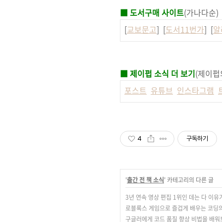
■ 도서구매 사이트
(가나다순)
[
교보문고
] [
도서11번가
] [
알
■ 제이펍 소식 더 보기
(제이펍
포스트
유튜브
인스타그램
4
구독하기
'
출간 전 책 소식
' 카테고리의 다른 글
3년 연속 영상 편집 1위인 데는 다 이유
로블록스 게임으로 즐겁게 배우는 코딩
구글러에게 코드 품질 향상 비법을 배워