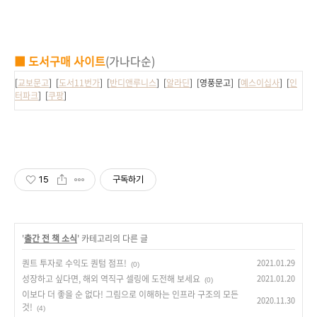
■ 도서구매 사이트
(가나다순)
[
교보문고
] [
도서11번가
] [
반디앤루니스
] [
알라딘
] [영풍문고] [
예스이십사
] [
인
터파크
] [
쿠팡
]
15
구독하기
'
출간 전 책 소식
' 카테고리의 다른 글
퀀트 투자로 수익도 퀀텀 점프!
2021.01.29
(0)
성장하고 싶다면, 해외 역직구 셀링에 도전해 보세요
2021.01.20
(0)
이보다 더 좋을 순 없다! 그림으로 이해하는 인프라 구조의 모든
2020.11.30
것!
(4)