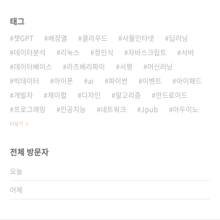
태그
챗GPT
배장열
클라우드
사물인터넷
딥러닝
데이터분석
리눅스
정인식
자바스크립트
서버
데이터베이스
라즈베리파이
서평
머신러닝
빅데이터
아이폰
ai
파이썬
이벤트
아이패드
개발자
제이펍
디자인
알고리즘
안드로이드
프로그래밍
인공지능
네트워크
Jpub
아두이노
더보기
전체 방문자
오늘
어제