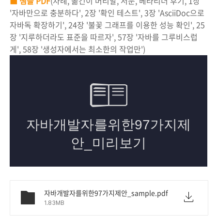
■ 샘플 PDF
(차례, 옮긴이 머리말, 서문, 베타리더 후기, 1장
'자바만으로 충분하다', 2장 '확인 테스트', 3장 'AsciiDoc으로
자바독 확장하기', 24장 '불꽃 그래프를 이용한 성능 확인', 25
장 '지루하더라도 표준을 따르자', 57장 '자바를 그루비스럽
게', 58장 '생성자에서는 최소한의 작업만')
자바개발자를위한97가지제안_sample.pdf
1.83MB