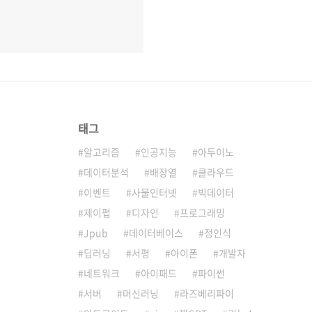
태그
알고리즘
인공지능
아두이노
데이터분석
배장열
클라우드
이벤트
사물인터넷
빅데이터
제이펍
디자인
프로그래밍
Jpub
데이터베이스
정인식
딥러닝
서평
아이폰
개발자
네트워크
아이패드
파이썬
서버
머신러닝
라즈베리파이