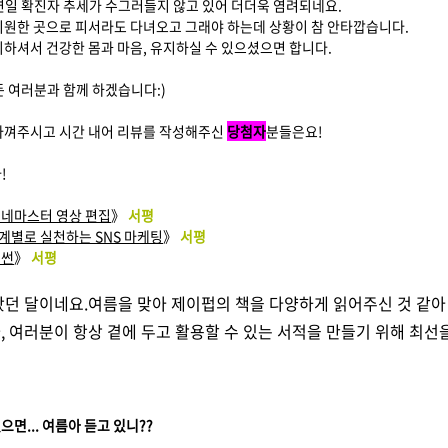
연일 확진자 추세가 수그러들지 않고 있어 더더욱 염려되네요.
시원한 곳으로 피서라도 다녀오고 그래야 하는데 상황이 참 안타깝습니다.
의하셔서 건강한 몸과 마음, 유지하실 수 있으셨으면 합니다.
든 여러분과 함께 하겠습니다:)
아껴주시고 시간 내어 리뷰를 작성해주신
당첨자
분들은요!
!
키네마스터 영상 편집
》
서평
계별로 실천하는 SNS 마케팅
》
서평
이썬
》
서평
왔던 달이네요.
여름을 맞아 제이펍의 책을 다양하게 읽어주신 것 같아
, 여러분이 항상 곁에 두고 활용할 수 있는 서적을 만들기 위해 최
면... 여름아 듣고 있니??