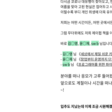
다시금 코로나 대유행이 찾아오고, 
여름을 맞아 고된 현실은 접어두고 
이럴수록 부디 개인 위생에 더욱 유
저희는 어떤 시간이든, 어떤 곳에서
그럼 무더위에도 저희 제이펍 책을 
바로
김
○
영
,
윤
○
재
,
sw b
님입니다
-
김○영
님 《
세상에서 제일 쉬운 
-
윤
○
재
님 《
창업부터 운영까지 단
-
sw b
님 《
프로그래머를 위한 파
분야를 떠나 응모가 고루 들어
앞으로도 계절이나 시간을 떠나
~!
입추도 지났는데 이제 조금 시원해졌으