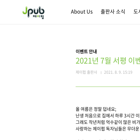
본문 바로가기
About Us
출판사 소식
도
이벤트 안내
2021년 7월 서평 이
제이펍 출판사
2021. 8. 9. 15:19
올 여름은 정말 덥네요;
난생 처음으로 집에서 하루 3시간 이
그래도 작년처럼 억수같이 많은 비가
사랑하는 제이펍 독자님들은 무더운 