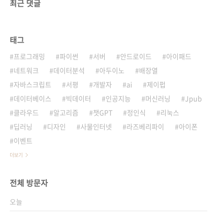
최근 댓글
태그
프로그래밍
파이썬
서버
안드로이드
아이패드
네트워크
데이터분석
아두이노
배장열
자바스크립트
서평
개발자
ai
제이펍
데이터베이스
빅데이터
인공지능
머신러닝
Jpub
클라우드
알고리즘
챗GPT
정인식
리눅스
딥러닝
디자인
사물인터넷
라즈베리파이
아이폰
이벤트
더보기
전체 방문자
오늘