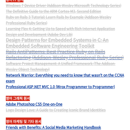
Windows 7 Device Driver (Addison-Wesley Microsoft Technology Series)
The Definitive Guide to the ARM Cortex-M3, Second Edition
Ruby on Rails 3 Tutorial: Learn Rails by Example (Addison-Wesley
Professional Ruby Series)
Learning Flex 4: Getting Up to Speed with Rich Internet Application
Design and Development (Adobe Dev Lib)
Design Patterns for Embedded Systems in C: An
Embedded Software Engineering Toolkit
Rails AntiPatterns: Best Practice Ruby on Rails
Refactoring (Addison-Wesley Professional Ruby Series)
Software Project Management: A Unified Framework (The Addison-
Wesley Object Technology)
Network Warrior: Everything you need to know that wasn't on the CCNA
exam
Professional ASP.NET MVC 1.0 (Wrox Programmer to Programmer)
영어 그래픽 원서
Adobe Photoshop CS5 One-on-One
Logo Design Love: A Guide to Creating Iconic Brand Identities
영어 마케팅 및 기타 원서
Friends with Benefits: A Social Media Marketing Handbook