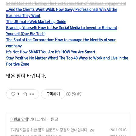
Social Media Marketing: The Next Generation of Business Engagement
...And the Clients Went Wild!: How Savvy Professionals Win All the
Business They Want
The Ultimate Web Marketing Guide
Branding Yourself: How to Use Social Media to Invent or Reinvent
Yourself (Que Biz-Tech)
The Soul of the Corporation: How to manage the identity of your
company
It's Not How SMART You Are It's HOW You Are Smart
Stay Positive No Matter What! The Top 40 Ways to Work and Live in the
Positive Zone
많은 참여 바랍니다.
3
구독하기
'
이벤트 안내
' 카테고리의 다른 글
IT개발자들을 위한 깜짝 설문조사 당첨자 안내입니다.
2011.05.03
(5)