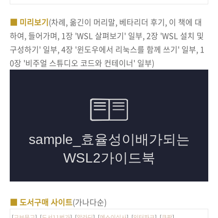
■ 미리보기
(차례, 옮긴이 머리말, 베타리더 후기, 이 책에 대
하여, 들어가며, 1장 'WSL 살펴보기' 일부, 2장 'WSL 설치 및
구성하기' 일부, 4장 '윈도우에서 리눅스를 함께 쓰기' 일부, 1
0장 '비주얼 스튜디오 코드와 컨테이너' 일부)
■ 도서구매 사이트
(가나다순)
[
교보문고
] [
도서11번가
] [
알라딘
] [
예스이십사
] [
인터파크
] [
쿠팡
]