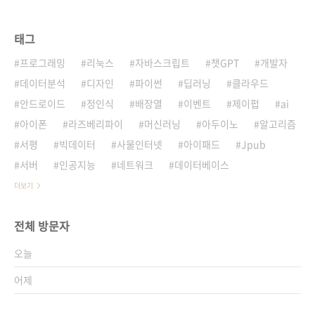
태그
프로그래밍
리눅스
자바스크립트
챗GPT
개발자
데이터분석
디자인
파이썬
딥러닝
클라우드
안드로이드
정인식
배장열
이벤트
제이펍
ai
아이폰
라즈베리파이
머신러닝
아두이노
알고리즘
서평
빅데이터
사물인터넷
아이패드
Jpub
서버
인공지능
네트워크
데이터베이스
더보기
전체 방문자
오늘
어제