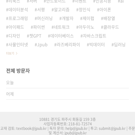
리눅스
서버
안드로이드
이벤트
인공지능
ai
데이터분석
서평
알고리즘
정인식
아이폰
프로그래밍
머신러닝
개발자
제이펍
배장열
아이패드
파이썬
네트워크
아두이노
클라우드
디자인
챗GPT
데이터베이스
자바스크립트
사물인터넷
Jpub
라즈베리파이
빅데이터
딥러닝
더보기
전체 방문자
오늘
어제
10881 경기도 파주시 회동길 159 3층
사업자등록번호: 218-81-72574
교재 검토: textbook@jpub.kr | 독자 문의: help@jpub.kr | 투고: submit@jpub.kr | 주문
및 계산서: jpub@jpub.kr