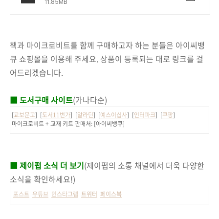
11.85MB
책과 마이크로비트를 함께 구매하고자 하는 분들은 아이씨뱅
큐 쇼핑몰을 이용해 주세요. 상품이 등록되는 대로 링크를 걸
어드리겠습니다.
■ 도서구매 사이트
(가나다순)
[
교보문고
] [
도서11번가
] [
알라딘
] [
예스이십사
] [
인터파크
] [
쿠팡
]
마이크로비트 + 교재 키트 판매처: [아이씨뱅큐]
■ 제이펍 소식 더 보기
(제이펍의 소통 채널에서 더욱 다양한
소식을 확인하세요!)
포스트
유튜브
인스타그램
트위터
페이스북