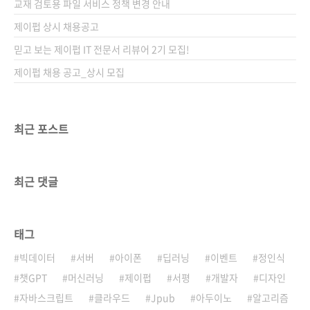
교재 검토용 파일 서비스 정책 변경 안내
제이펍 상시 채용공고
믿고 보는 제이펍 IT 전문서 리뷰어 2기 모집!
제이펍 채용 공고_상시 모집
최근 포스트
최근 댓글
태그
빅데이터
서버
아이폰
딥러닝
이벤트
정인식
챗GPT
머신러닝
제이펍
서평
개발자
디자인
자바스크립트
클라우드
Jpub
아두이노
알고리즘