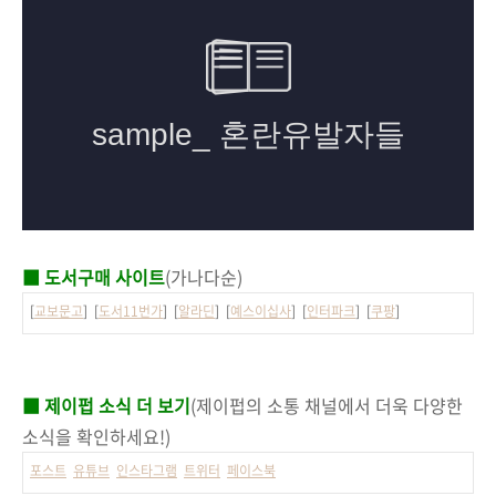
■ 도서구매 사이트
(가나다순)
[
교보문고
] [
도서11번가
] [
알라딘
] [
예스이십사
] [
인터파크
] [
쿠팡
]
■ 제이펍 소식 더 보기
(제이펍의 소통 채널에서 더욱 다양한
소식을 확인하세요!)
포스트
유튜브
인스타그램
트위터
페이스북