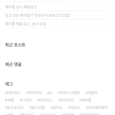
제이펍 상시 채용공고
믿고 보는 제이펍 IT 전문서 리뷰어 2기 모집!
제이펍 채용 공고_상시 모집
최근 포스트
최근 댓글
태그
네트워크
빅데이터
ai
자바스크립트
개발자
서평
디자인
아두이노
머신러닝
제이펍
안드로이드
알고리즘
딥러닝
리눅스
라즈베리파이
서버
클라우드
인공지능
배장열
데이터베이스