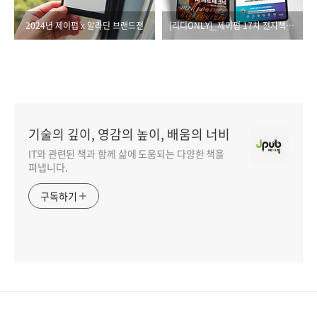
2024년 제이펍 x 알라딘 브랜드전
[리디ONLY]_제이펍 17차 전자책 출간 이벤트
기술의 깊이, 영감의 높이, 배움의 너비
IT와 관련된 책과 함께 삶에 도움되는 다양한 책을
펴냅니다.
구독하기