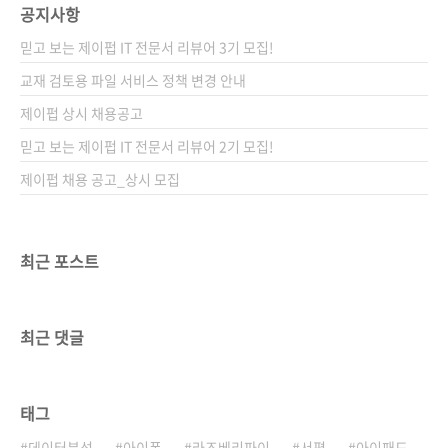
공지사항
믿고 보는 제이펍 IT 전문서 리뷰어 3기 모집!
교재 검토용 파일 서비스 정책 변경 안내
제이펍 상시 채용공고
믿고 보는 제이펍 IT 전문서 리뷰어 2기 모집!
제이펍 채용 공고_상시 모집
최근 포스트
최근 댓글
태그
데이터분석
아이폰
라즈베리파이
서평
아이패드