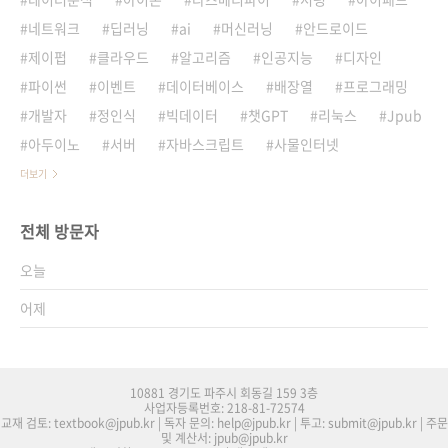
네트워크
딥러닝
ai
머신러닝
안드로이드
제이펍
클라우드
알고리즘
인공지능
디자인
파이썬
이벤트
데이터베이스
배장열
프로그래밍
개발자
정인식
빅데이터
챗GPT
리눅스
Jpub
아두이노
서버
자바스크립트
사물인터넷
더보기
전체 방문자
오늘
어제
10881 경기도 파주시 회동길 159 3층
사업자등록번호: 218-81-72574
교재 검토: textbook@jpub.kr | 독자 문의: help@jpub.kr | 투고: submit@jpub.kr | 주문
및 계산서: jpub@jpub.kr