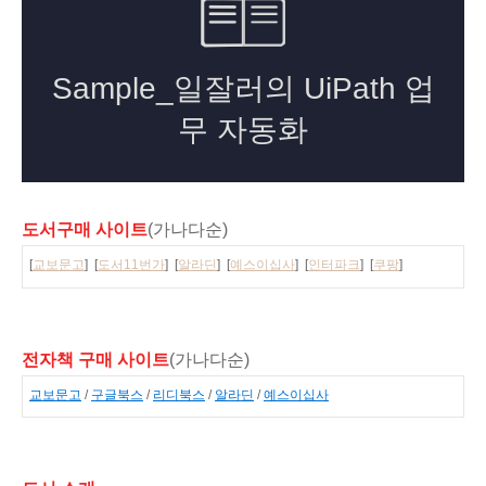
도서구매 사이트
(가나다순)
[
교보문고
] [
도서11번가
] [
알라딘
] [
예스이십사
] [
인터파크
] [
쿠팡
]
전자책 구매 사이트
(가나다순)
교보문고
/
구글북스
/
리디북스
/
알라딘
/
예스이십사