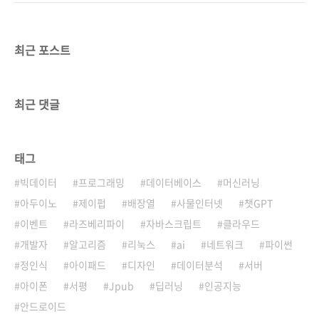
최근 포스트
최근 댓글
태그
빅데이터
프로그래밍
데이터베이스
머신러닝
아두이노
제이펍
배장열
사물인터넷
챗GPT
이벤트
라즈베리파이
자바스크립트
클라우드
개발자
알고리즘
리눅스
ai
네트워크
파이썬
정인식
아이패드
디자인
데이터분석
서버
아이폰
서평
Jpub
딥러닝
인공지능
안드로이드