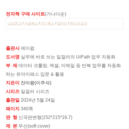
전자책 구매 사이트
(가나다순)
교보문고
/
구글북스
/
리디북스
/
알라딘
/
예스이십사
출판사
제이펍
도서명
실무에 바로 쓰는 일잘러의 UiPath 업무 자동화
부 제
데이터 크롤링, 엑셀, 이메일 등 반복 업무를 자동화
하는 유아이패스 입문 & 활용
지은이
잔마왕(이주석)
시리즈
일잘러 시리즈
출판일
2024년 5월 24일
페이지
340쪽
판 형
신국판변형(152*215*16.7)
제 본
무선(soft cover)