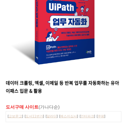
데이터 크롤링, 엑셀, 이메일 등 반복 업무를 자동화하는 유아
이패스 입문 & 활용
도서구매 사이트
(가나다순)
[
교보문고
] [
도서11번가
] [
알라딘
] [
예스이십사
] [
인터파크
] [
쿠팡
]