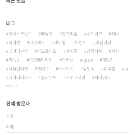
최근 댓글
태그
자바스크립트
배장열
알고리즘
네트워크
서버
파이썬
아이패드
제이펍
이벤트
머신러닝
데이터분석
안드로이드
아이폰
인공지능
서평
리눅스
라즈베리파이
딥러닝
Jpub
개발자
사물인터넷
챗GPT
아두이노
정인식
디자인
ai
데이터베이스
클라우드
프로그래밍
빅데이터
더보기
전체 방문자
오늘
어제