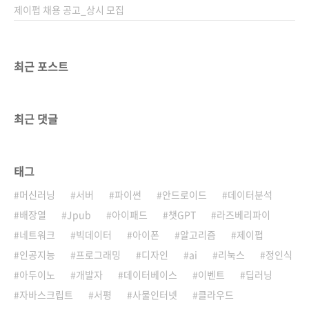
제이펍 채용 공고_상시 모집
최근 포스트
최근 댓글
태그
머신러닝
서버
파이썬
안드로이드
데이터분석
배장열
Jpub
아이패드
챗GPT
라즈베리파이
네트워크
빅데이터
아이폰
알고리즘
제이펍
인공지능
프로그래밍
디자인
ai
리눅스
정인식
아두이노
개발자
데이터베이스
이벤트
딥러닝
자바스크립트
서평
사물인터넷
클라우드