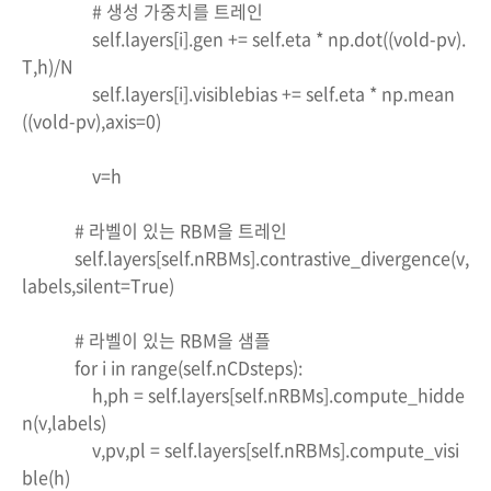
# 생성 가중치를 트레인
self.layers[i].gen += self.eta * np.dot((vold-pv).
T,h)/N
self.layers[i].visiblebias += self.eta * np.mean
((vold-pv),axis=0)
v=h
# 라벨이 있는 RBM을 트레인
self.layers[self.nRBMs].contrastive_divergence(v,
labels,silent=True)
# 라벨이 있는 RBM을 샘플
for i in range(self.nCDsteps):
h,ph = self.layers[self.nRBMs].compute_hidde
n(v,labels)
v,pv,pl = self.layers[self.nRBMs].compute_visi
ble(h)