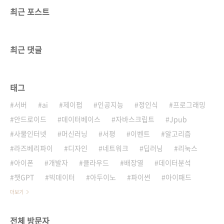
최근 포스트
최근 댓글
태그
서버
ai
제이펍
인공지능
정인식
프로그래밍
안드로이드
데이터베이스
자바스크립트
Jpub
사물인터넷
머신러닝
서평
이벤트
알고리즘
라즈베리파이
디자인
네트워크
딥러닝
리눅스
아이폰
개발자
클라우드
배장열
데이터분석
챗GPT
빅데이터
아두이노
파이썬
아이패드
더보기
전체 방문자