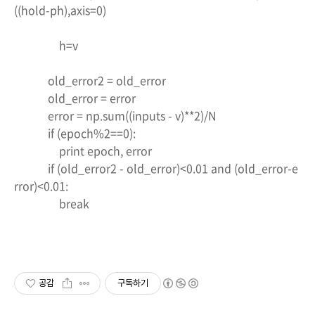
((hold-ph),axis=0)
h=v
old_error2 = old_error
old_error = error
error = np.sum((inputs - v)**2)/N
if (epoch%2==0):
print epoch, error
if (old_error2 - old_error)<0.01 and (old_error-e
rror)<0.01:
break
공감
구독하기