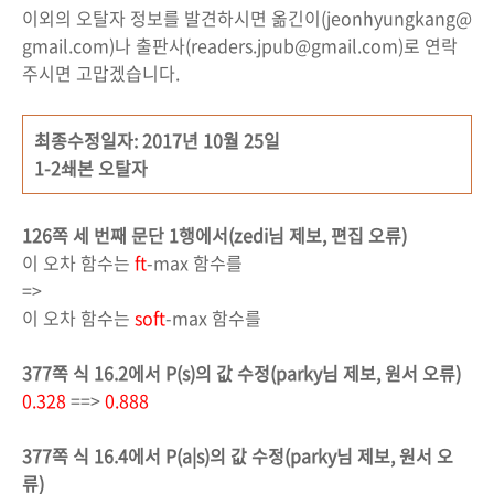
이외의 오탈자 정보를 발견하시면 옮긴이(jeonhyungkang@
gmail.com)나 출판사(readers.jpub@gmail.com)로 연락
주시면 고맙겠습니다.
최종수정일자: 2017년 10월 25일
1-2쇄본 오탈자
126쪽 세 번째 문단 1행에서(zedi님 제보, 편집 오류)
이 오차 함수는
ft
-max 함수를
=>
이 오차 함수는
soft
-max 함수를
377쪽 식 16.2에서 P(s)의 값 수정(parky님 제보, 원서 오류)
0.328
==>
0.888
377쪽 식 16.4에서 P(a|s)의 값 수정
(parky님 제보, 원서 오
류)