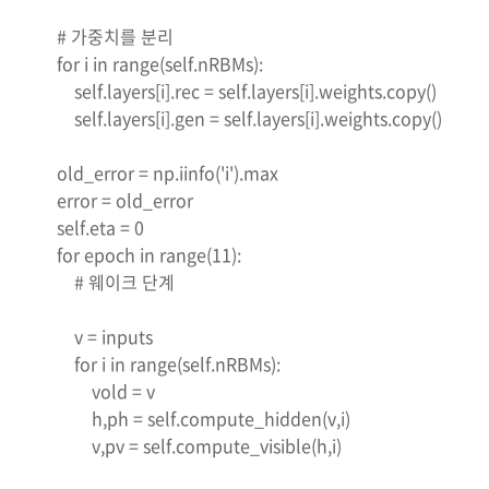
# 가중치를 분리
for i in range(self.nRBMs):
self.layers[i].rec = self.layers[i].weights.copy()
self.layers[i].gen = self.layers[i].weights.copy()
old_error = np.iinfo('i').max
error = old_error
self.eta = 0
for epoch in range(11):
# 웨이크 단계
v = inputs
for i in range(self.nRBMs):
vold = v
h,ph = self.compute_hidden(v,i)
v,pv = self.compute_visible(h,i)