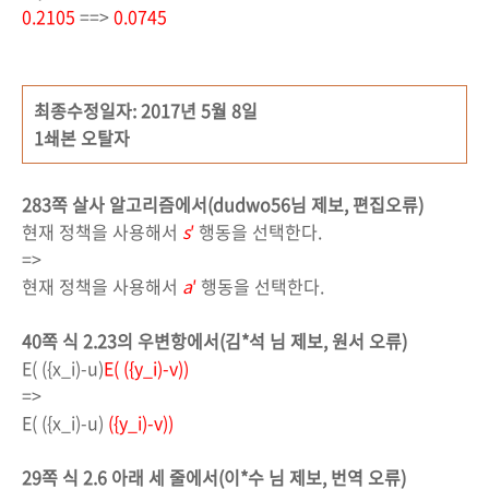
0.2105
==>
0.0745
최종수정일자: 2017년 5월 8일
1쇄본 오탈자
283쪽 살사 알고리즘에서(dudwo56님 제보, 편집오류)
현재 정책을 사용해서
s
′
행동을 선택한다.
=>
현재 정책을 사용해서
a
′
행동을 선택한다.
40쪽 식 2.23의 우변항에서(김*석 님 제보, 원서 오류)
E( ({x_i)-u)
E( ({y_i)-v))
=>
E( ({x_i)-u)
({y_i)-v))
29쪽 식 2.6 아래 세 줄에서(이*수 님 제보, 번역 오류)