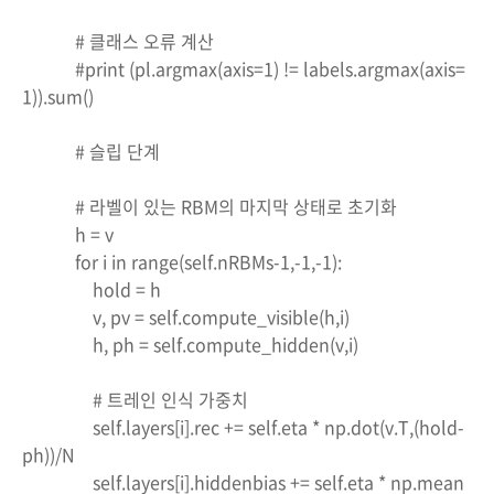
# 클래스 오류 계산
#print (pl.argmax(axis=1) != labels.argmax(axis=
1)).sum()
# 슬립 단계
# 라벨이 있는 RBM의 마지막 상태로 초기화
h = v
for i in range(self.nRBMs-1,-1,-1):
hold = h
v, pv = self.compute_visible(h,i)
h, ph = self.compute_hidden(v,i)
# 트레인 인식 가중치
self.layers[i].rec += self.eta * np.dot(v.T,(hold-
ph))/N
self.layers[i].hiddenbias += self.eta * np.mean