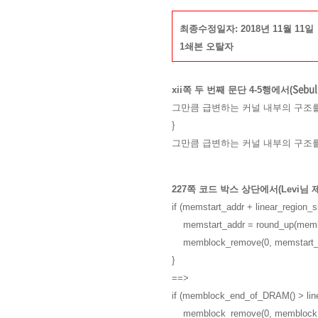
최종수정일자: 2018년 11월 11일
1쇄본 오탈자
Sebul
xii쪽 두 번째 문단 4-
5행에서
(
그만큼 급변하는 커널 내부의 구조
}
그만큼 급변하는 커널 내부의 구조
227쪽 코드 박스 상단에서(Levi님 
if (memstart_addr + linear_regio
memstart_addr = round_up(memb
memblock_remove(0, memstart_a
}
==>
if (memblock_end_of_DRAM() > line
memblock_remove(0, memblock_en