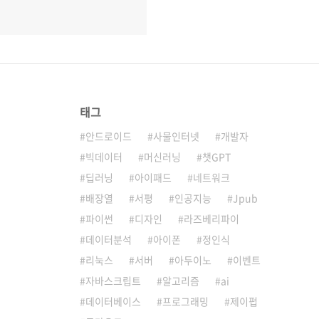
태그
안드로이드
사물인터넷
개발자
빅데이터
머신러닝
챗GPT
딥러닝
아이패드
네트워크
배장열
서평
인공지능
Jpub
파이썬
디자인
라즈베리파이
데이터분석
아이폰
정인식
리눅스
서버
아두이노
이벤트
자바스크립트
알고리즘
ai
데이터베이스
프로그래밍
제이펍