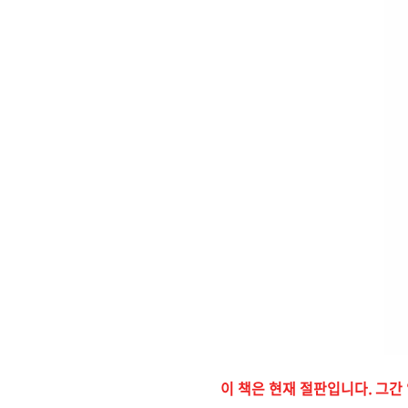
이 책은 현재 절판입니다. 그간