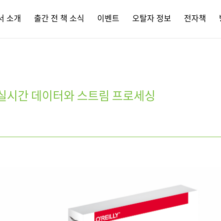
서 소개
출간 전 책 소식
이벤트
오탈자 정보
전자책
 실시간 데이터와 스트림 프로세싱