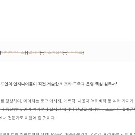
[
반디앤루니스
] [
알라딘
] [
예스이십사
] [
인터파크
]
드인의 엔지니어들이 직접 저술한 카프카 구축과 운영 핵심 실무서!
 생성하며, 데이터는 로그 메시지, 메트릭, 사용자 액티비티 등 여러 가지가 
나 중요하다. 만약 여러분이 실시간 데이터 전달을 처리하는 스트리밍 플랫폼
에서 전문가로 이끌어 줄 것이다.
컨플루언트와 링크드인의 엔지니어들이 저술하였으며, 아파치 카프카를 실제 업