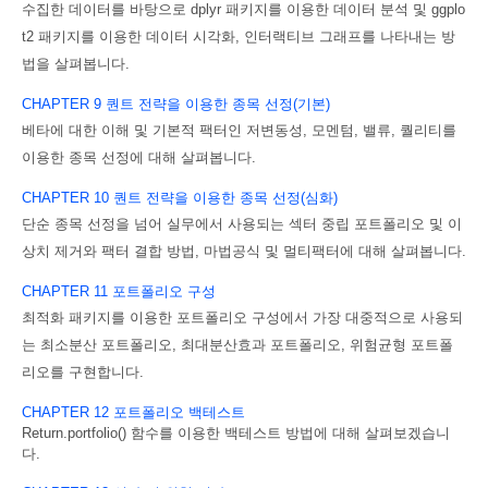
수집한
데이터를
바탕으로
dplyr
패키지를
이용한
데이터
분석
및
ggplo
t2
패키지를
이
용한
데이터
시각화
,
인터랙티브
그래프를
나타내는
방
법을
살펴봅니다
.
CHAPTER 9
퀀트
전략을
이용한
종목
선정(
기본)
베타에
대한
이해
및
기본적
팩터인
저변동성
,
모멘텀
,
밸류
,
퀄리티를
이용한
종목
선
정에
대해
살펴봅니다
.
CHAPTER 10
퀀트
전략을
이용한
종목
선정(
심화)
단순
종목
선정을
넘어
실무에서
사용되는
섹터
중립
포트폴리오
및
이
상치
제거와
팩
터
결합
방법
,
마법공식
및
멀티팩터에
대해
살펴봅니다
.
CHAPTER 11
포트폴리오
구성
최적화
패키지를
이용한
포트폴리오
구성에서
가장
대중적으로
사용되
는
최소분산
포
트폴리오
,
최대분산효과
포트폴리오
,
위험균형
포트폴
리오를
구현합니다
.
CHAPTER 12
포트폴리오
백테스트
Return.portfolio()
함수를
이용한
백테스트
방법에
대해
살펴보겠습니
다
.