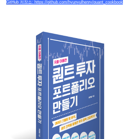
GitHub
저장소:
https
:
//
github
.
com
/
hyunyulhenry
/
quant_cookbook