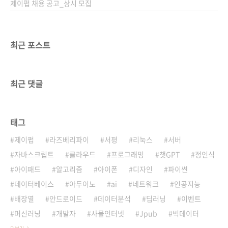
제이펍 채용 공고_상시 모집
최근 포스트
최근 댓글
태그
제이펍
라즈베리파이
서평
리눅스
서버
자바스크립트
클라우드
프로그래밍
챗GPT
정인식
아이패드
알고리즘
아이폰
디자인
파이썬
데이터베이스
아두이노
ai
네트워크
인공지능
배장열
안드로이드
데이터분석
딥러닝
이벤트
머신러닝
개발자
사물인터넷
Jpub
빅데이터