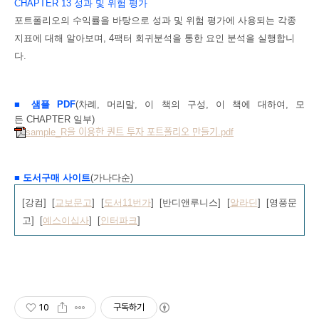
CHAPTER 13
성과
및
위험
평가
포트폴리오의
수익률을
바탕으로
성과
및
위험
평가에
사용되는
각종
지표에
대해
알
아보며
, 4
팩터
회귀분석을
통한
요인
분석을
실행합니
다
.
■
샘플 PDF
(차례, 머리말, 이 책의 구성, 이 책에 대하여, 모
든 CHAPTER 일부)
sample_R을 이용한 퀀트 투자 포트폴리오 만들기.pdf
■
도서구매 사이트
(가나다순)
[강컴
] [
교보문고
] [
도서11번가
] [
반디앤루니스
] [
알라딘
] [
영풍문
고
] [
예스이십사
] [
인터파크
]
10
구독하기