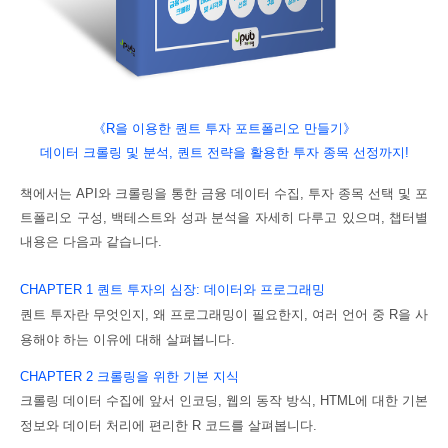
《R을 이용한 퀀트 투자 포트폴리오 만들기
》
데이터 크롤링 및 분석, 퀀트 전략을 활용한 투자 종목 선정까지!
책에서는
API
와 크롤링을 통한 금융 데이터 수집, 투자 종목 선택 및 포
트폴리오 구성,
백테스트와 성과 분석을 자세히 다루고 있으며, 챕터별
내용은 다음과 같습니다.
CHAPTER 1
퀀트
투자의
심장
:
데이터와
프로그래밍
퀀트
투자란
무엇인지
,
왜
프로그래밍이
필요한지
,
여러
언어
중
R
을
사
용해야
하는
이
유에
대해
살펴봅니다
.
CHAPTER 2
크롤링을
위한
기본
지식
크롤링
데이터
수집에
앞서
인코딩
,
웹의
동작
방식
, HTML
에
대한
기본
정보
와
데이터
처리에
편리한
R
코드를
살펴봅니다
.