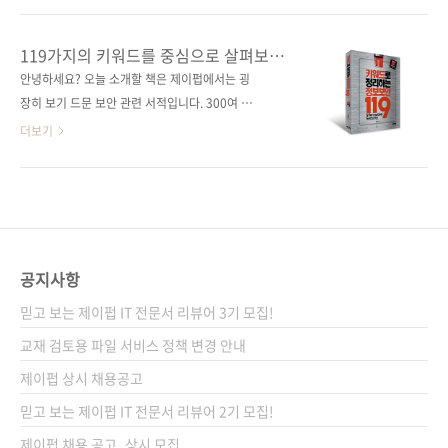
증명 분석부터 하이퍼레저 인디 블록체인 플랫
그간 지긋지긋하게 컴퓨터와 단말기마다 공인인
폼 분석까지지은이 윤대근감수자 (없음)출판일
증서를 설치하고, 갱신하고, 또 비용까지 내느라
119가지의 키워드를 중심으로 살펴보는
2020년 7월 3일페이지 260쪽시리즈 (없음)판
모두들 고생하셨습니다. (새로운 인증 방법에서
정보보안의 핵심!
안녕하세요? 오늘 소개할 책은 제이펍에서는 굉
형 170*225*15.1제 본 무선(soft cover)정 가
도 비용 발생은 생길 것 같습니다만..) 이 시점에
장히 보기 드문 보안 관련 서적입니다. 300여 종
25,000원ISBN ..
아래 유튜브 동영상이 떠올라 공유해 봅니다. ㅎ
의 책을 출간하면서 보안과 관련된 서적은 다음
더보기
ㅎ (이제 다음 타깃은 엑티브엑스!!) 공인인증서
의 세 권이었던 것 같습니다. 먼저, 윈도우 운영
가 없어지면 인증서 역할을 할 그 무언가가 필요
체제의 구루 개발자인 마크 러시노비치가 쓴 장
할 텐데요. 현재 그 대안으로 주목받고 있는 것이
편 스릴러 《제로데이》, 그리고 《트로이 목
이통3사가 제공하는 PASS, 그리고 카카오페이,
마》가 있는데, 이 둘은 현재 아쉽게 절판되었죠.
그리고 은행연합회의 뱅크사인 등이 있는데, 이
개인적으로는 마크의 첫 장편소설이었던 《제로
들은 현재 지문과 같은 생체(바이오) 정보와 PIN
데이》를 더 재밌게 읽었던 것 같습니다. 그리고
공지사항
번호..
세 번째 책은 《브라우저 해킹 vs 보안》인데,
믿고 보는 제이펍 IT 전문서 리뷰어 3기 모집!
브라우저를 통한 해킹 방법과 그 대처를 기술적
으로 풀어준 책인데, 아쉽게도 이 책도 현재 절판
교재 검토용 파일 서비스 정책 변경 안내
이 되었네요. 오늘 소개할 제이펍의 네 번째 보안
제이펍 상시 채용공고
책은 독특한 구성으로 꾸며진, 그리고 코드는 거
믿고 보는 제이펍 IT 전문서 리뷰어 2기 모집!
의 없이 재미있는 글과 그림으로 구성된 보안 교
양서입니다...
제이펍 채용 공고_상시 모집