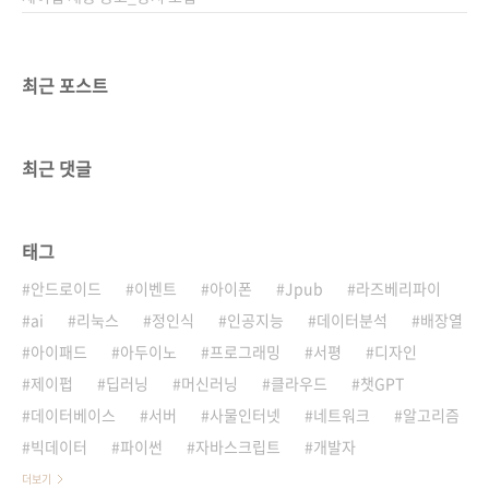
최근 포스트
최근 댓글
태그
안드로이드
이벤트
아이폰
Jpub
라즈베리파이
ai
리눅스
정인식
인공지능
데이터분석
배장열
아이패드
아두이노
프로그래밍
서평
디자인
제이펍
딥러닝
머신러닝
클라우드
챗GPT
데이터베이스
서버
사물인터넷
네트워크
알고리즘
빅데이터
파이썬
자바스크립트
개발자
더보기