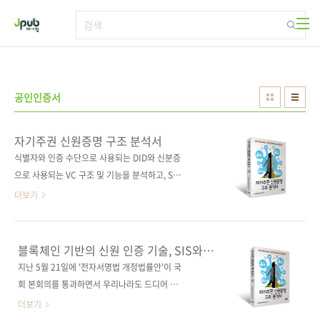
본문 바로가기
공인인증서
자기주권 신원증명 구조 분석서
식별자와 인증 수단으로 사용되는 DID와 신분증
으로 사용되는 VC 구조 및 기능을 분석하고, SSI
데이터 처리 흐름을 파악하며, SSI 기능 구현을
더보기
위해 개발 중인 하이퍼레저 인디 블록체인 플랫
폼을 해부한다! 도서구매 사이트[교보문고] [도
서11번가] [반디앤루니스] [알라딘] [영풍문고]
블록체인 기반의 신원 인증 기술, SIS와
[예스이십사] [인터파크] [쿠팡]전자책 구매 사이
DID
지난 5월 21일에 '전자서명법 개정법률안'이 국
트[교보문고] [구글북스] [리디북스] [알라딘]
회 본회의를 통과하면서 우리나라도 드디어 공
[예스이십사] [인터파크] 출판사 제이펍도서명
인인증서가 역사 속으로 사라지게 되었습니다.
더보기
자기주권 신원증명 구조 분석서부제 DID와 자격
공인인증서를 도입한 지 21년만이라고 하네요.