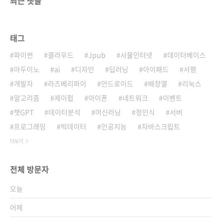
최근 댓글
태그
파이썬
클라우드
Jpub
사물인터넷
데이터베이스
아두이노
ai
디자인
딥러닝
아이패드
서평
개발자
라즈베리파이
안드로이드
배장열
리눅스
알고리즘
제이펍
아이폰
네트워크
이벤트
챗GPT
데이터분석
머신러닝
정인식
서버
프로그래밍
빅데이터
인공지능
자바스크립트
더보기
전체 방문자
오늘
어제