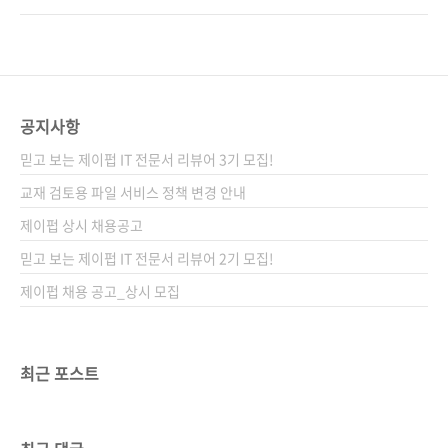
워가 선택한 ‘시크릿 아카이브’의 비밀 디자인 레
/ 쿠팡 출판사 제이펍 저자명 원다예 출판일
시피를 통해 나만의 디자인을 만들어 보자. 도서
2021년 8월 30일 페이지 348쪽 시리즈 없음 판
구매 사이트(가나다순) [교보문고] [도서11번가]
형 46배판변형(188*245*17) 제 본 무선(soft
[알라딘] [예스이십사] [쿠팡] 전자책 구매 사이
cover) 정 가 21,000원 ISBN 979-11-91600-
트(가나다순)[교보문고] ..
35-3 (13000) 키워드 그래픽디자인, 포트폴리
공지사항
오, 디자이너, 디자인 기법, 어도비, 디자인 트렌
믿고 보는 제이펍 IT 전문서 리뷰어 3기 모집!
드 분 야 그래픽 / 포토샵, 일러스트레이터 관련
사이트 ■ 어도비 무료 체험판 다운로드 관련 포
교재 검토용 파일 서비스 정책 변경 안내
스트 ■ 2021/8/13 - [출간전 책소식] - 디자이
제이펍 상시 채용공고
너의 포트폴리오를 풍성하게 채워 줄 실..
믿고 보는 제이펍 IT 전문서 리뷰어 2기 모집!
제이펍 채용 공고_상시 모집
최근 포스트