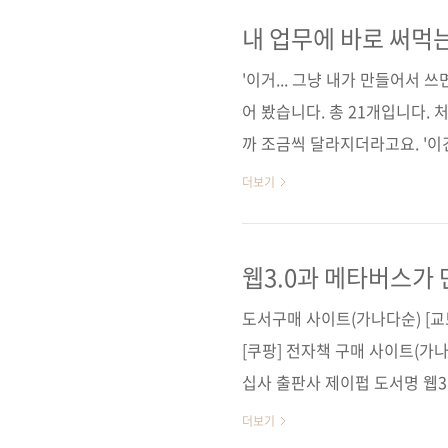
스로 처리하는 AI 에이전트까지
책상 위에는 이미 반복 업무를 
내 업무에 바로 써먹는
서 구매 사이트(가나다순) [교보문
'이거... 그냥 내가 만들어서 
어 봤습니다. 총 21개입니다.
까 조금씩 달라지더라고요. '이건
복잡하게 고민하지 않아도 되고
더보기
하고, 프롬프트를 바꾸고, 데이
면 금방 감을 잡을 수 있습니다
직접 만들기 때문에 필요한 걸 
웹3.0과 메타버스가
요. 《21개의 실무 앱으로 배우는
도서구매 사이트(가나다순) [교보
[쿠팡] 전자책 구매 사이트(가나
십사 출판사 제이펍 도서명 웹3
블록체인, NFT, 디파이, 다오
더보기
시리즈 (없음) 출판일 2022. 11