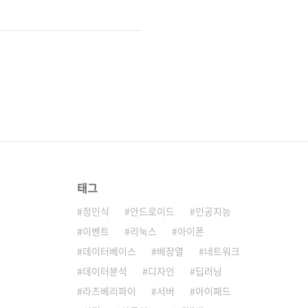
태그
정인식
안드로이드
인공지능
이벤트
리눅스
아이폰
데이터베이스
배장열
네트워크
데이터분석
디자인
딥러닝
라즈베리파이
서버
아이패드