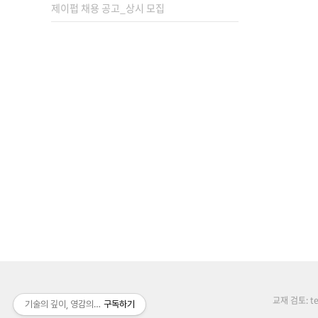
제이펍 채용 공고_상시 모집
교재 검토: tex
기술의 깊이, 영감의 높이, 배움의 너비
구독하기