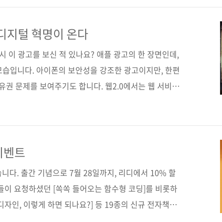
00원 ISBN 979-11-92469-33-1 (03320) 키워드 웹
NFT, 다오, 디파이, 데이터, 데이터소유권, DAO, De-Fi
 디지털 혁명이 온다
시 이 광고를 보신 적 있나요? 애플 광고의 한 장면인데,
모습입니다. 아이폰의 보안성을 강조한 광고이지만, 한편
소유권 문제를 보여주기도 합니다. 웹2.0에서는 웹 서비스
소유하고 있어요. 기업은 그 데이터를 활용해서 맞춤형
방법으로 수익을 만듭니다. 현재 우리가 흔히 이용하는 웹
입니다. 웹2.0 시대를 플랫폼 경제 시대라고 부를 정도로
기업이 탄생하였고, 모바일 기술 발전에 힘입어 짧은 시
이벤트
그동안 플랫폼 기업들은 사용자의 정보와 콘텐츠, 즉 사
니다. 출간 기념으로 7월 28일까지, 리디에서 10% 할
들이 요청하셨던 [쏙쏙 들어오는 함수형 코딩]를 비롯하
[디자인, 이렇게 하면 되나요?] 등 19종의 신규 전자책
었습니다. 아래에서 저희 제이펍이 펴낸 전자책 전체 리스