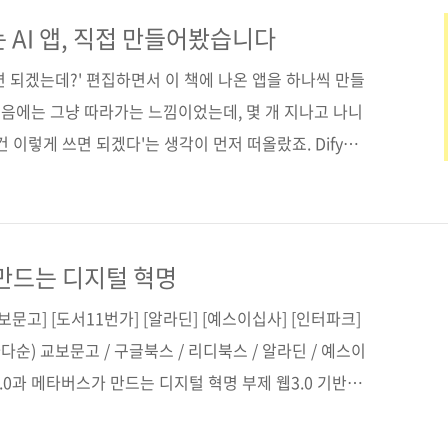
 내 손으로 직접 만들 수 있다. 책을 덮을 때쯤 여러분의
대신 처리하는 AI 에이전트가 작동하고 있을 것이다. 도
 AI 앱, 직접 만들어봤습니다
고] [도서11번가] [알라딘] [예스이십사] ..
쓰면 되겠는데?' 편집하면서 이 책에 나온 앱을 하나씩 만들
 처음에는 그냥 따라가는 느낌이었는데, 몇 개 지나고 나니
 이렇게 쓰면 되겠다'는 생각이 먼저 떠올랐죠. Dify는
, 손을 움직이는 만큼 결과가 따라옵니다. 노드를 연결
터를 업로드하면 바로 결과가 보이죠. 몇 개만 만들어 보
. 그다음부터는 생각보다 훨씬 편해집니다. 다양한 앱을
골라 쓰고, 조금씩 바꿔 보는 감각도 자연스럽게 생기고
 만드는 디지털 혁명
 Dify》을 통해 '나만의 앱'을 만들 수 있습니다. 누군..
문고] [도서11번가] [알라딘] [예스이십사] [인터파크]
다순) 교보문고 / 구글북스 / 리디북스 / 알라딘 / 예스이
.0과 메타버스가 만드는 디지털 혁명 부제 웹3.0 기반의
 등 최신 기술 안내서 지은이 윤영진, 황재진 감수자 (없음)
. 10 페이지 324쪽 판 형 신국판변형(152*215*19.2) 제