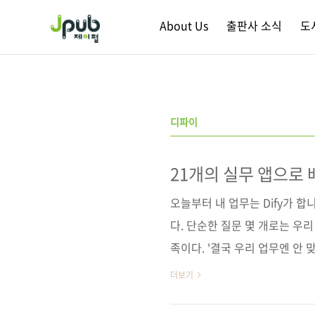
본문 바로가기
About Us
출판사 소식
도
디파이
21개의 실무 앱으로 배
오늘부터 내 업무는 Dify가 합
다. 단순한 질문 몇 개로는 
족이다. '결국 우리 업무엔 안 
간극을 직접 메우는 법을 알려준다
더보기
챗봇, 문서 요약 및 교정, 회의