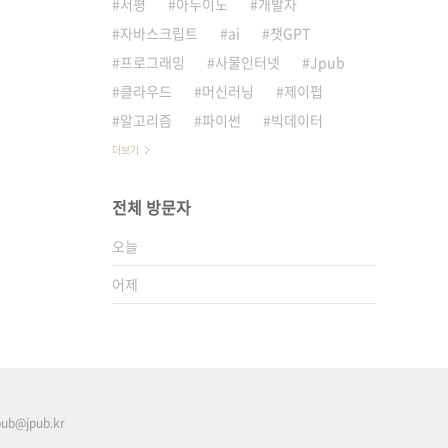
서평
아두이노
개발자
자바스크립트
ai
챗GPT
프로그래밍
사물인터넷
Jpub
클라우드
머신러닝
제이펍
알고리즘
파이썬
빅데이터
더보기
전체 방문자
오늘
어제
pub@jpub.kr