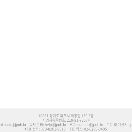
10881 경기도 파주시 회동길 159 3층
사업자등록번호: 218-81-72574
tbook@jpub.kr | 독자 문의: help@jpub.kr | 투고: submit@jpub.kr | 주문 및 계산서: j
대표 전화: 070-8201-9010 | 대표 팩스: 02-6280-0405