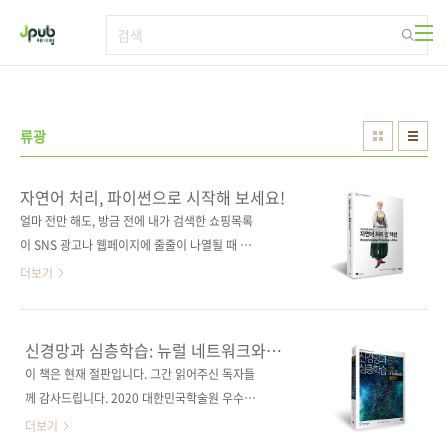
본문 바로가기
류광
자연어 처리, 파이썬으로 시작해 보세요!
얼마 전만 해도, 방금 전에 내가 검색한 쇼핑목록
이 SNS 광고나 웹페이지에 줄줄이 나열될 때 깜
짝깜짝 놀라곤 했는데요. 이제는 그런 일이 자연
더보기
스러워졌습니다. 모바일에 올린 글이나 검색창
에 적은 키워드들이 우리가 관심을 가질 만한 광
고를 선택하는 데 쓰인다는 걸 익히 알고 있기 때
신경망과 심층학습: 뉴럴 네트워크와
문인데요. 글뿐만이 아닙니다. 어떤 집의 홈 자동
딥러닝 교과서
이 책은 현재 절판입니다. 그간 읽어주신 독자들
화 기기는 우리가 하는 말을(심지어는 그들에게
께 감사드립니다. 2020 대한민국학술원 우수학
하는 말이 아닌 말도) 계속해서 듣고 있습니다.
술도서 선정! 도서구매 사이트(가나다순) [교보
더보기
심지어 어떤 IT 기업들은 뉴스에 대한 우리의 선
문고] [도서11번가] [반디앤루니스] [알라딘] [영