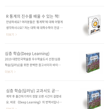
드리며, 아울러 저희 도서를 선정해 주신 심사위
라!R과 함께 떠나는 발칙하고도 유쾌한 통계학
원들께도 고마움의 마음을 표합니다. 아쉬운 게
여행!통계, R, 그리고 영국식 코미디의 기상천외
있다면 국내 저자들께서 쓰신 책들이 리스트에
콜라보! 종이책 구매 사이트(가나다 순)[강컴]
R 통계의 진수를 배울 수 있는 책!
없는데, 내년에는 국내서들도 선정될 수 있도록
[교보문고] [도서11번가] [알라딘] [예스이십사]
안녕하세요? 여러분들은 ‘통계학’에 대해 어떻게
질 높은 국내서 개발에도 힘쓰겠습니다. 《(R,
[인터파크] 전자책 구매 사이트(가나다순)[교보
생각하시나요? 저는 대학 때 대학수학이 전공 관
JAGS, Stan을 이용한) 베이지안 데이터 분석 바
문고] [구글북스] [리디북스] [알라딘] [예스이십
련 과목이었는데요. 그 가운데서도 특히 확률과
더보기
이..
사] [인터파크] 출판사 제이펍원출판사 SAGE원
통계가 어려웠습니다. 그런데 저만 그런 것은 아
서명 Discovering Statistics Using R(원서
니었더군요. 그래서 과 학우들끼리 모여서 통계
ISBN: 9781446200452) 저자명 앤디 필드, 제
학 스터디를 하거나 아예 시험을 하루 앞두고 보
심층 학습(Deep Learning)
레미 마일스, 조이 필드 역자명 류광출판일
이콧하자고 논의한 적도 있었습니다. 그게 거의
2019 대한민국학술원 우수학술도서 선정!심층
2019년 2월 28일페이지 1,252쪽시리즈 (없음)
20년 전의 얘긴데, 지금도 통계학을 배우는 학생
학습(딥러닝)을 위한 완벽한 참고서이자 바이블!
판 형 46배판..
들의 심정은 크게 다르지 않을 겁니다. 그만큼 이
종이책 구매 사이트(가나다순)[강컴] [교보문고]
더보기
해 자체가 어렵고, 노력에 비해 문제 해결이 어려
[도서11번가] [반디앤루니스] [알라딘] [예스이
운 분야이니까요. 하지만 시대가 변하면서 통계
십사] [인터파크] 전자책 구매 사이트(가나다순)
프로그램은 비약적으로 발전합니다. 여러 프로
[교보문고] [구글북스] [리디북스] [알라딘] [예
심층 학습(딥러닝) 교과서도 곧
그램이 있지만, 이미 대세로 자리 잡은 프리웨어
스이십사] [인터파크] 출판사 제이펍저작권사
출간됩니다!
계약 후 출간하기까지 정말 오랜 시간이 걸렸네
‘R’을 무궁무진하게 활용할 수 있는 책을 소개해
The MIT Press원서명 Deep Learning(원서
요. 바로 《Deep Learning》의 번역서입니다.
드립니다. 책의 제목은 《앤디 필드의 유쾌한 R
ISBN: 9780262035613)저자명 이안 굿펠로,
오늘에서야 모든 출간 준비를 모두 마치고 여러