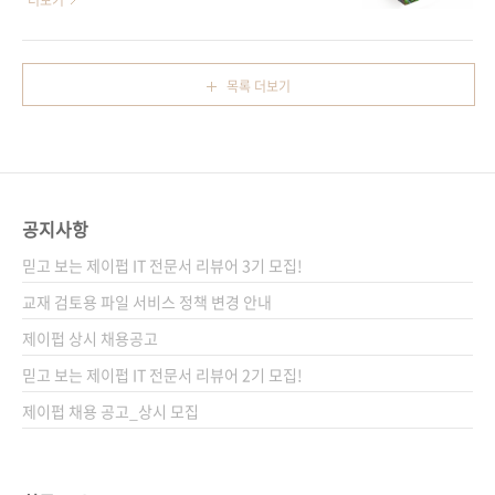
더보기
통계학..
요슈아 벤지오, 에런 쿠빌역자명 류광출판일
분을 만날 날을 손꼽아 기다리고 있습니다. 국내
2018년 10월 31일페이지 908쪽시리즈 I♥A.I.
독자들께 늦어서 죄송하고 또한 기다려주셔서
13(아이러브A.I. 13)판 형 46배판변형
고맙다는 말씀도 전하고 싶습니다. 저희가 오래
목록 더보기
(188*245*35)제 본 무선(soft cover)정 가
전에 계약을 했지만, 사정상 중간에 번역하시는
42,000원ISBN 979-11-88621-42..
분도 바뀌고 해서 늦어지게 되었습니다. 저희에
게 국내 판권이 있다는 걸 어떻게 아셨는지 번역
하시고 싶다는 분들의 연락도 유례없이 많이 받
기도 했던 책이고, 많은 독자께서 기다리고 있음
공지사항
을 잘 아는 책이라 부담도 많았습니다. 다행히도
《인공지능(제3판)》을 번역하셨던 류광 님께
믿고 보는 제이펍 IT 전문서 리뷰어 3기 모집!
서 근 반년 가까이 불철주야 애써 주신 덕에 독자
교재 검토용 파일 서비스 정책 변경 안내
들께 부끄럽지 않게 내놓을 수 있게 되었습니다.
제이펍 상시 채용공고
이 자리를 빌려..
믿고 보는 제이펍 IT 전문서 리뷰어 2기 모집!
제이펍 채용 공고_상시 모집