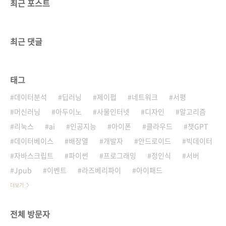
최근 포스트
최근 댓글
태그
데이터분석
딥러닝
제이펍
네트워크
서평
머신러닝
아두이노
사물인터넷
디자인
알고리즘
리눅스
ai
인공지능
아이폰
클라우드
챗GPT
데이터베이스
배장열
개발자
안드로이드
빅데이터
자바스크립트
파이썬
프로그래밍
정인식
서버
Jpub
이벤트
라즈베리파이
아이패드
더보기
전체 방문자