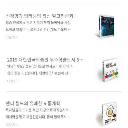
호도를 모니터링해서 우리의 관심사나 의견, 믿
풍문고] [예스이십사] [인터파크] [쿠팡] 전자책
음에 맞는 광고나 콘텐츠를 제시하기도 합니다.
구매 사이트(가나다순) [교보문고] [구글도서]
신경망과 딥러닝의 최신 알고리즘과
이 모든 강력한 기술의 핵심부에 있는 것이 무엇
[리디북스] [알라딘] [예스24] [인터파크] 신경망
탄탄한 이론을 담았다.
요즘 인공지능 관련 서적이 부쩍 늘어남을 새삼
일까요? 바로, 자연어 처리(NLP)입니다. 오늘
의 기초부터 고급 주제까지 체계적으로 정리한
느끼고 있습니다. 불과 5년 전만 해도 가물에 콩
소개할 책에서 여러분은 앞에서 언급한 기술들
새로운 인공지능 교과서! 출판사 제이펍 저작권
나듯 관련 서적이 출간되었는데, 최근에는 한 달
더보기
의 내부 ..
사 Springer 원서명 Neural Networks and
에 10여 종 안팎으로 출간되고 있네요. 마치 10
Deep Learning: A Textbook(원서 ISBN:
여 년 전 아이폰의 등장과 안드로이드폰이 막 쏟
9781617293528) 저자명 차루 C. 아가르왈 역
아지기 시작하던 시점의 모바일 서적 시장을 보
2019 대한민국학술원 우수학술도서 6종
자명 류광 출판일 2019년 9월 17일 페이지 760
는 듯합니다. 그만큼 IT 업계에서 관심이 많은 주
선정
안녕하세요? 좋은 소식으로 인사드리게 되어 마
쪽 시리즈 I♥A.I. 19(제이펍의 인공..
제인 것 같습니다. 저희 제이펍에서도 인공지능
음이 한결 가볍습니다. 대한민국학술원이 선정
서적을 꾸준히 펴낼 계획을 갖고 있습니다. 《패
하는 2019년 우수학술도서에 저희 출판사에서
더보기
턴인식과 머신러닝》이나 《심층학습》 등 AI
펴낸 책 6종이 자연과학 분야(총 86종)에 선정되
분야의 굵직한 이론서를 비롯해 지금까지 20여
었습니다. 독자들에게 읽기 편하고 정확한 정보
종의 관련 서적을 출간했었는데요. 이번에 그 라
를 제공하고자 애써 주신 김형진, 류광, 박종영,
앤디 필드의 유쾌한 R 통계학
인업을 한층 더 강화시켜 줄 책이 출간됩니다. 바
박진수, 정인식, 최정렬(가나다순) 6인의 역자님
독자님들의 뜨거운 복간 요청으로 저작권사와
로 《신경망과 심층학습: 뉴럴 네트워크와 딥러
들께 감사의 말씀을 다시 드립니다. 그리고 이 책
재계약을 맺고 재출간합니다. 많이 읽어주시면
닝 교과서》입니다. 원제는 《Neural
작업에 참여해 주신 모든 분께도 감사의 인사를
고맙겠습니다.딱딱하고 지루한 통계학 책은 가
더보기
Network..