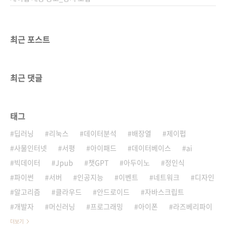
최근 포스트
최근 댓글
태그
딥러닝
리눅스
데이터분석
배장열
제이펍
사물인터넷
서평
아이패드
데이터베이스
ai
빅데이터
Jpub
챗GPT
아두이노
정인식
파이썬
서버
인공지능
이벤트
네트워크
디자인
알고리즘
클라우드
안드로이드
자바스크립트
개발자
머신러닝
프로그래밍
아이폰
라즈베리파이
더보기