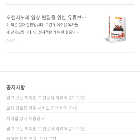
본 무선(soft cover)정 가 22,000원 ISBN
보면 철컹하죠? 그럼에도 우리는 [구입하기] 버
979-11-90665-85-8 (13000)키워드 맥os /
튼을 딸깍 누릅니다. 출처:
오렌지노의 영상 편집을 위한 유튜브
big sur / 빅서 / m1 / 터미널 / 맥쓰사 / 맥사용
https://www.apple.com/kr/mac/ 무엇이
배경음악
이 책은 현재 절판입니다. 그간 읽어주신 독자들
자 / 멕오에스 / 아이폰 / 맥 구매분..
그토록 맥에 열광하게 하는 걸까요? 첫째는 디자
께 감사드립니다. 단, 전자책은 계속 판매 중임을
인이고, 둘째는 성능일 겁니다. 과거 맥은 영상을
알려드립니다. 개러지밴드로 시작하는 나만의
더보기
편집하거나 디자인을 하는 등 전문적인 용도로
배경음악, 테마송 만들기 도서구매 사이트(가나
만 사용했습니다. 돌려 말하면, 영상 편집과 디자
다순) [교보문고] [도서11번가] [반디앤루니스]
인 등의 전문적인 용도 말고는 딱히 활용할 수가
[알라딘] [영풍문고] [예스이십사] [인터파크]
없죠. 쇼핑도, 인터넷 뱅킹도, 업무도... 그래서 사
[쿠팡] 전자책 구매 사이트(가나다순) [교보문고]
람들은 맥을 구매한 후 어쩔 수 없이 Windows
[구글북스] [리디북스] [알라딘] [예스이십사]
를 설치해서 사용했습니다. 너무 호랑이 담배 ..
[인터파크] 출판사 제이펍 저자명 오렌지노(이진
공지사항
호) 출판일 2019년 10월 24일 페이지 276쪽 시
믿고 보는 제이펍 IT 전문서 리뷰어 3기 모집!
리즈 (없음) 판 형 신국판변형(152*215*14.8)
제 본 무선(soft cover) 정 가 18,000원 ISBN
교재 검토용 파일 서비스 정책 변경 안내
979-11-88621-78-1 (13000) 키워드 유튜브 /
제이펍 상시 채용공고
영상편집 / 배경음악 / 가라지밴드 ..
믿고 보는 제이펍 IT 전문서 리뷰어 2기 모집!
제이펍 채용 공고_상시 모집