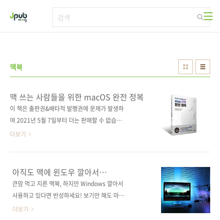
본문 바로가기
맥북
맥 쓰는 사람들을 위한 macOS 완전 정복
이 책은 출판권&배타적 발행권에 문제가 발생하
여 2021년 5월 7일부터 더는 판매할 수 없습니
다. 그간 읽어주신 독자들께 감사드리며, 향후 더
더보기
나은 책으로 다시 찾아뵐 것을 약속드립니다. 아
이맥, 맥북, 아이폰/아이패드 활용까지 맥을 맥
답게 쓰는 방법! 도서구매 사이트(가나다순)교보
아직도 맥에 윈도우 깔아서
문고 / 도서11번가 / 반디앤루니스 / 알라딘 / 예
사용하시나요?
큰맘 먹고 지른 맥북, 하지만 Windows 깔아서
스이십사 / 인터파크 / 쿠팡 출판사 제이펍저자
사용하고 있다면 반성하세요! 보기만 해도 마음
명 김상우출판일 2021년 4월 1일페이지 432쪽
이 심쿵, 충동 구매를 불러일으키는 저 위대한 맥
더보기
시리즈 없음판 형 46배판변형(188*245*18)제
의 자태를 보시라! 디자인에 심쿵하지만 가격을