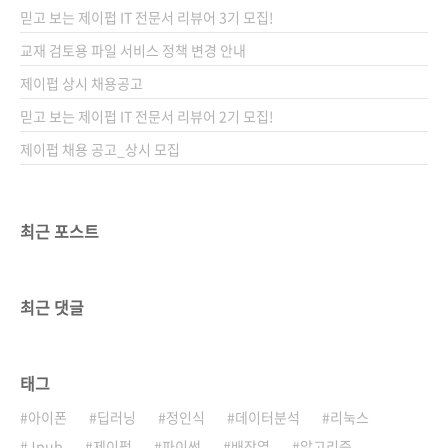
요? 답은 '상상하기 나름'이 아닐까 싶습니다. 생
믿고 보는 제이펍 IT 전문서 리뷰어 3기 모집!
각보다 많은 기능을 담을 수 있고 그 기능을 응용
하여 생활에 필요한 무엇부터 상상치 못했던 것
교재 검토용 파일 서비스 정책 변경 안내
들까지 만들 수 있는 시대가 도래했습니다. 그 중
제이펍 상시 채용공고
심에는 아두이노와 같은 오픈 소스 하드웨어가
믿고 보는 제이펍 IT 전문서 리뷰어 2기 모집!
있습니다. 무엇을 만들까에 대한 상상이 곁들여
지면 이제 생각..
제이펍 채용 공고_상시 모집
최근 포스트
최근 댓글
태그
아이폰
딥러닝
정인식
데이터분석
리눅스
Jpub
제이펍
파이썬
배장열
알고리즘