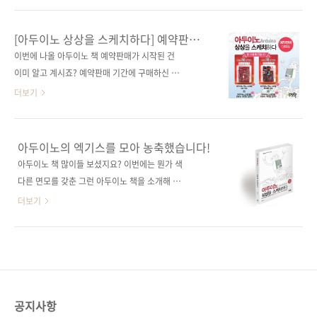
자 Q&A 제공) 관련 포스트■ 2016/01/13 - [출
니다. 왜냐하면 응모 방법 조건을 모두 지켜주신
간전 책소식] - 사물인터넷을 위한 아두이노와
분들이 그렇게 많지 않았습니다. 다음에는 좀 더
[아두이노 상상을 스케치하다] 예약판매
라즈베리 파이 관련 시리즈■ (없음) 관련 도서
쉽고 재밌는 이벤트를 할 수 있도록 준비해 보겠
이벤트
이번에 나올 아두이노 책 예약판매가 시작된 건
■ 사물인터넷을 품은 라즈베리 파이■ 아트멜
습니다! 이제부터 당첨자를 발표하고자 합니다.
이미 알고 계시죠? 예약판매 기간에 구매하신 분
스튜디오와 아두이노로..
응모해주신 분들 모두에게 행운의 기회를 드리
중 10분께 아두이노 호환 보드를 드리는 이벤트
더보기
고자 공정하게 사다리 타기를 했습니다! 포털사
를 진행합니다.
이트 다음에서 사다리게임으로 검색하면 나오는
NEWTC(http://newtc.co.kr/index.php)에서
플래시 게임으로 추첨하였고 이름은 응모해주신
제공해 주신 아두이노 호환 보드 키트를 추첨하
아두이노의 엑기스를 모아 농축했습니다!
순서대로, 결과는 완제품-DIY의 순서로 나열하
여 드릴 예정이니 많은 응모를 부탁합니다. # 응
아두이노 책 많이들 보셨지요? 이번에는 뭔가 색
여 진행하였습니다. 그 결과... 두구두구두구! 당
모 기간 : 2014-05-21 ~ 2014-05-30 # 당첨
다른 면모를 갖춘 그런 아두이노 책을 소개해 드
첨되신 분들 축하합니다! 배송을 위해서 정보를
인원 : 총 10명 완제품 호환 보드 + USB to 시리
리고자 합니다. 아두이노로 할 수 있는 거의 모든
더보기
아래 공간에 입력을 ..
얼 업로더 (5명) DIY 조립용 호환 보드 + USB
것을 설명하는 책이 나옵니다. 《아두이노 상상
to 시리얼 업로더 (5명)) # 당첨자 발표 : 6월 첫
을 스케치하다》 입니다. 아두이노로 할 수 있는
째 주 제이펍 블로그와 페이스북에서 발표 예정
것들이 많아짐에 따라서 다양한 독자의 요구를
# 응모 방법 : 제이펍 페이스북 페이지의 ‘좋아
수용하는 책을 필요하다는 목소리를 수렴하다
요’를 누른다(이미 게시물을 받고 계신 분들은
보니 이런 바이블과 같은 책이 등장하게 되었습
Pass!) 구매 ..
니다. 아두이노로 할 수 있는 것이 무엇이 있을까
공지사항