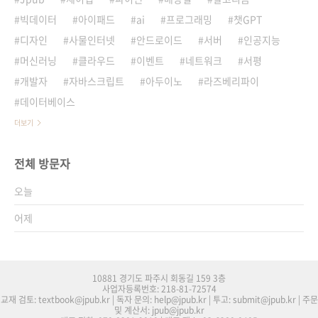
빅데이터
아이패드
ai
프로그래밍
챗GPT
디자인
사물인터넷
안드로이드
서버
인공지능
머신러닝
클라우드
이벤트
네트워크
서평
개발자
자바스크립트
아두이노
라즈베리파이
데이터베이스
더보기
전체 방문자
오늘
어제
10881 경기도 파주시 회동길 159 3층
사업자등록번호: 218-81-72574
교재 검토: textbook@jpub.kr | 독자 문의: help@jpub.kr | 투고: submit@jpub.kr | 주문
및 계산서: jpub@jpub.kr