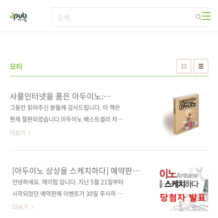
본문 바로가기
모터
사물인터넷을 품은 아두이노:
사물인터넷에 필요한 연결의 모든 것
그동안 읽어주신 분들께 감사드립니다. 이 책은
현재 절판되었습니다.아두이노 베스트셀러 저자
가 공개하는 사물인터넷을 위한 아두이노! 출판
더보기
사 제이펍저자명 허경용출판일 2016년 1월 25
일페이지 564쪽시리즈 (없음)판 형
(188*245*26)제 본 무선(soft cover)정 가
[아두이노 상상을 스케치하다] 예약판매
30,000원ISBN 979-11-85890-40-1 (93000)
이벤트 당첨자 발표
안녕하세요. 제이펍 입니다. 지난 5월 21일부터
키워드 사물인터넷 / IoT / 아두이노 / 마이크로
시작되었던 예약판매 이벤트가 30일 무사히 마
컨트롤러 / 블루투스 / LED분야 마이크로컨트롤
감되었습니다. 많이 성원해 주셨음에도 불구하
더보기
러 / 아두이노 관련 사이트■ 저자 운영 카페(독
고 응모 방법이 너무 복잡했었나 하고 고민했습