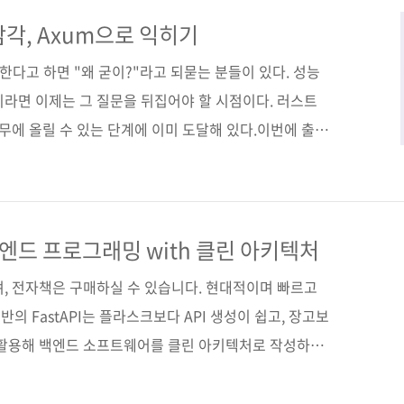
행하기 위해 도커 이미지 빌드 방법도 소개한다. 실무 중
 백엔드 개발 역량을 키워보자. 도서구매 사이트(가나다
각, Axum으로 익히기
[알라딘] [예스이십사] [쿠팡] 전자책 구매 사이트(가나다
 한다고 하면 "왜 굳이?"라고 되묻는 분들이 있다. 성능
이라면 이제는 그 질문을 뒤집어야 할 시점이다. 러스트
실무에 올릴 수 있는 단계에 이미 도달해 있다.이번에 출간
러스트 Axum 프로그래밍》 은 그런 맥락에서 매우 시의적
 Axum 튜토리얼을 넘어선다. 한마디로 요약하면, 채팅
핵심 기능을 한 바퀴 다 돈다. 다음과 같은 기술 스택이
um의 라우팅, 상태 관리, 핸들러 구조SeaORM으로 DB
 백엔드 프로그래밍 with 클린 아키텍처
터마이징(예: JWT 인증 레이어)WebSocket을 이용한
며, 전자책은 구매하실 수 있습니다. 현대적이며 빠르고
기반의 FastAPI는 플라스크보다 API 생성이 쉽고, 장고보
PI를 활용해 백엔드 소프트웨어를 클린 아키텍처로 작성하는
 계층이 많아짐에 따라 코드의 양 또한 늘어나지만, 계
는 클린 아키텍처를 적용하기에 적합한 웹 프레임워크다.