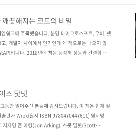
astAPI와 클린 아키텍처의 개념과 기능을 알아본 후 회원
 JWT, 환경변수 설정, 클린 아키텍처 계층 구현, 테스트 작
 깨끗해지는 코드의 비밀
 아키텍처를 적용하는 과정을 통해 FastAPI라는..
프레임워크에 주목했습니다. 분명 마이크로소프트, 우버, 넷
했고, 개발자 사이에서 인기인데 왜 책으로는 나오지 않
stAPI입니다. 2018년에 처음 등장해 성능과 간결함 덕
히 2020년을 기점으로 많은 주목을 받으며 개발자들의
레임워크죠. 이 틈새시장을 공략해야겠다는 생각에 외서
. 그리고 드디어 FastAPI를 다룬 저서가 출간됩니다
stJS로 배우는 백엔드 프로그래밍》을 통해 NestJS를
이즈 닷넷
 방법을 다뤘고, 이후 《처음 시작하는 FastAPI》를
그동안 읽어주신 분들께 감사드립니다. 이 책은 현재 절
사 Wrox(원서 ISBN 9780470447611) 원서명
.NET 저자명 존 아킹(Jon Arking), 스콧 밀렛(Scott
 2010년 9월 27일 페이지 608쪽 판 형 4*6배판 변형