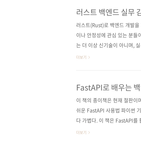
을 배운다. 도커로 간단하게 실
심의 학습으로 Axum을 활용한
러스트 백엔드 실무 감
순) [교보문고] [도서11번가] 
러스트(Rust)로 백엔드 개발을
순) ..
이나 안정성에 관심 있는 분들
는 더 이상 신기술이 아니며, 
된 《LUVIT♥ 실전 백엔드 
더보기
절한 책이다. 이 책은 러스트 +
서비스를 만들어보며 Axum의 
실무 예제 안에 녹아 있다. Ax
FastAPI로 배우는
연결tower 기반 미들웨어 커스
이 책의 종이책은 현재 절판이
..
쉬운 FastAPI 사용법 파이썬 
다 가볍다. 이 책은 FastA
법을 안내한다. 클린 아키텍처는
더보기
층을 나누기 편한 FastAPI