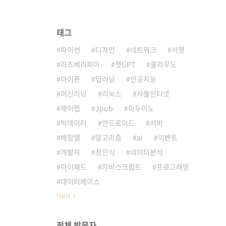
태그
파이썬
디자인
네트워크
서평
라즈베리파이
챗GPT
클라우드
아이폰
딥러닝
인공지능
머신러닝
리눅스
사물인터넷
제이펍
Jpub
아두이노
빅데이터
안드로이드
서버
배장열
알고리즘
ai
이벤트
개발자
정인식
데이터분석
아이패드
자바스크립트
프로그래밍
데이터베이스
더보기
전체 방문자