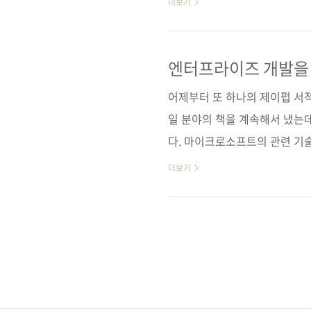
더보기
(188*245) 반양장(Soft Cove
13560 시리즈 마이크로소프트 
엔터프라이즈 아키텍처 / 닷넷 / 
엔터프라이즈 개발을 
보수성 / 리..
어제부터 또 하나의 제이펍 서
일 분야의 책을 계속해서 냈는
다. 마이크로소프트의 관련 기
려주는 책인데요, 아마존의 서
더보기
마 확인하실 수 있을 것 같네요
대해 서평을 작성하였고, 그 중에
주 잘 쓴 책이라는 평가들을 하고 있습
Design, June 4, 2010 Excelle