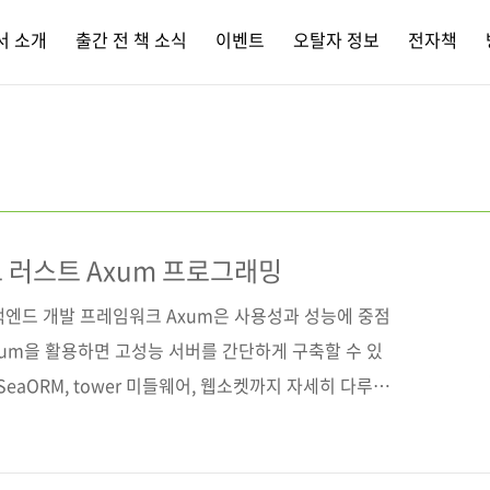
서 소개
출간 전 책 소식
이벤트
오탈자 정보
전자책
드 러스트 Axum 프로그래밍
백엔드 개발 프레임워크 Axum은 사용성과 성능에 중점
xum을 활용하면 고성능 서버를 간단하게 구축할 수 있
SeaORM, tower 미들웨어, 웹소켓까지 자세히 다루며,
 학습할 수 있도록 구성되었다. 채팅 앱 서비스는 프런
며, 만든 앱을 Shuttle로 쉽고 빠르게 배포하는 방법