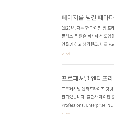
TIL 앱을 만들기 위해 먼저 F
가입, DI 도입, CRUD 기능,
페이지를 넘길 때마다
성 등 한 단계씩 나아간다. 클린
2023년, 저는 한 파이썬 웹 
플릭스 등 많은 회사에서 도입
았을까 하고 생각했죠. 바로 Fa
분에 빠르게 인기를 끌었고, 특
더보기
필수 기술로 자리 잡은 웹 프
및 저자 서칭을 열심히 했습니다
(저자인 한용재 님은 저서 《Ne
프로페셔널 엔터프라
활용해 클린 아키텍처를 적용하는
프로페셔널 엔터프라이즈 닷넷 
번역했습니다)...
판되었습니다. 출판사 제이펍 원출판
Professional Enterprise 
Millett) 역자명 장현희 출판일