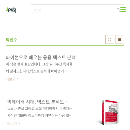
본문 바로가기
박진수
파이썬으로 배우는 응용 텍스트 분석
이 책은 현재 절판입니다. 그간 읽어주신 독자들
께 감사드립니다.텍스트 분석에 파이썬 라이브
러리와 머신러닝을 사용하는 방법을 배워보
더보기
자! 도서구매 사이트(가나다순)[교보문고] [도서
11번가] [반디앤루니스] [알라딘] [영풍문고] [예
스이십사] [인터파크] [쿠팡] 텍스트 인식(언어
빅데이터 시대, 텍스트 분석도
인식) 애플리케이션을 직접 만들며 배운다!파이
머신러닝으로?!
뉴스나 연설 그리고 소셜 미디어에서 이뤄지는
썬 라이브러리로 학습하는 자연어 처리와 머신
사적인 대화에 이르기까지 자연어는 가장 널리
러닝 응용 테크닉! 출판사 제이펍원출판사
쓰이면서도 활용률은 낮은 데이터 중 하나입니
더보기
O'reilly원서명 Applied Text Analysis with
다. 자연어가 일정하게 흐르지 않고 상황에 맞춰