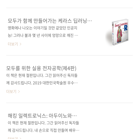
제 본 무선(soft cover)정 가 20,000원ISBN
컴] [교보문고] [도서11번가] [반디앤루니스] [알
979-11-88621-55-2 (93000) 키워드 텍스트
라딘] [예스이십사] [인터파크]전자책 구매 사이
마이닝 / R 언어 / 데이터 마이닝 / tidytext / 자
트(가나다순)[교보문고] [구글북스] [리디북스]
모두가 함께 만들어가는 케라스 딥러닝
연어 처리분 야 텍스트 마이닝 / R 언어 관련 사
[알라딘] [예스이십사] [인터파크] 출판사 제이펍
나라!
영화에나 나오는 이야기일 것만 같았던 인공지
이트■ 이 책의 온라인 사이트■ ..
원출판사 Manning 원서명 Deep Learning
능! 그러나 불과 몇 년 사이에 엉망으로 깨진 그
with R(원서 ISBN: 9781617295546) 저자명
림을 인식하거나 음성 명령을 인식하여 원하는
더보기
프랑소와 숄레, J. J. 알래어 역자명 박진수 출판
결과를 도출해내는 수준에 이르렀습니다. 이러
일 2019년 2월 21일페이지 444쪽시리즈
한 인공지능을 개발하기 위해 꼭 알아야 할 기술
I♥A.I. 15(아이러브A.I. 15)판 형 46배판변형
인 ‘딥러닝’과 ‘머신러닝’은 최대한 많은 사람이
모두를 위한 실용 전자공학(제4판)
(188*245*21)제 본 무선(soft cover)정 가
참여해, 이 집단 지성의 힘을 바탕으로 발전시켜
이 책은 현재 절판입니다. 그간 읽어주신 독자들
29,000원ISBN 979-11..
야 하는데요. 이를 위해서는 ‘민주화(대중화)’가
께 감사드립니다. 2019 대한민국학술원 우수학
필요 불가결한 요소입니다. 이 ‘민주화’ 과정에
술도서 선정!초보 메이커는 물론 현업 종사자 모
더보기
적합한 프레임워크가 바로 이 책에서 다루고 있
두에게 유용한, 완벽히 보강된 전자공학 바이블!
는 ‘케라스(Keras)’입니다. 케라스는 딥러닝에
출판사 제이펍원출판사 McGraw-Hill
대해 입문하는 데 가장 쉬운 무료 오픈 소스 프레
Education원서명 Practical Electronics for
해킹 일렉트로닉스: 아두이노와
임워크이기도 한데요. 바로 이 점 때문에 많은 사
Inventors, Fourth Edition(원서 ISBN:
라즈베리파이로 배우는 전자공학
이 책은 현재 절판입니다. 그간 읽어주신 독자들
용자가 몰려 선풍적인 인기를 구가하고 있습니
9781259587542) 저자명 폴 슈레즈, 사이먼 몽
께 감사드립니다. 내 손으로 직접 만들며 배우는
다. 이 책은 바로 이 ‘케라스’ 프레임워크의 창시
크 역자명 박진수출판일 2018년 11월 30일페
오감만족 전자공학 입문!아두이노 및 라즈베리