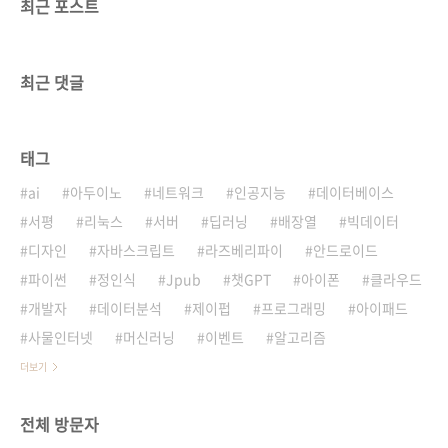
최근 포스트
최근 댓글
태그
ai
아두이노
네트워크
인공지능
데이터베이스
서평
리눅스
서버
딥러닝
배장열
빅데이터
디자인
자바스크립트
라즈베리파이
안드로이드
파이썬
정인식
Jpub
챗GPT
아이폰
클라우드
개발자
데이터분석
제이펍
프로그래밍
아이패드
사물인터넷
머신러닝
이벤트
알고리즘
더보기
전체 방문자