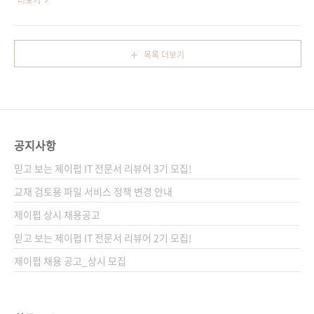
더보기
자가 ..
이지 1076쪽시리즈 I♥Robot 13판 형 국배판
파이를 이용해 만든 공작물에 생명을 불어넣을
변형(215*280*43)제 본 무선(soft cover)정
최신 전자공학 기법! 출판사 제이펍원출판사
가 44,000원ISBN 979-11-88621-32-3
McGraw-Hill Education원서명 Hacking
목록 더보기
(93000)키워드 전자공학 / 전자부품 / 메이커 /
Electronics, 2nd Edition(원서 ISBN:
마이크로컨트롤러 /..
9781260012200)저자명 사이먼 몽크역자명
박진수출판일 2018년 7월 30일페이지 328쪽
시리즈 I♥Robot 12(아이러브로봇 12)판 형
(188*245*19)제 본 무선(soft cover)정 가
공지사항
29,000원ISBN 979-11-88621-26-2 (93000)
키워드 전자공학 / 라즈베리 파이 / 아두이노 /
믿고 보는 제이펍 IT 전문서 리뷰어 3기 모집!
피지컬 컴퓨팅 / 사물인터넷분야 전자공..
교재 검토용 파일 서비스 정책 변경 안내
제이펍 상시 채용공고
믿고 보는 제이펍 IT 전문서 리뷰어 2기 모집!
제이펍 채용 공고_상시 모집