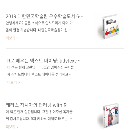
Python저자명 벤자민 벵포트, 레베카 빌브로,
늘 변하며 적응하기 때문인데요. 게다가 자연어
토니 오제다역자명 박진수출판일 2019년 11월
는 정해진 '규칙(rule)'에 따라 정의되는 것이 아
2019 대한민국학술원 우수학술도서 6종
29일페이지 392쪽시리즈 I♥A.I. 20(제이펍의
니라 '용례(use)'에 따라 정의되므로 텍스트 분
선정
안녕하세요? 좋은 소식으로 인사드리게 되어 마
인공지능 시리즈 20)판 형 46배판변형
석 응용 프로그램을 창의적으로 만들어 사용해
음이 한결 가볍습니다. 대한민국학술원이 선정
(188*245*19.8)제 본 무선(so..
야 자연어가 담고 있는 진짜 의미를 해독할 수 있
하는 2019년 우수학술도서에 저희 출판사에서
더보기
습니다. 그래서! 어떻게 하면 텍스트 분석과 자연
펴낸 책 6종이 자연과학 분야(총 86종)에 선정되
어 처리를 잘할 수 있을까요? 그 방법을 저명한
었습니다. 독자들에게 읽기 편하고 정확한 정보
세 명의 데이터 과학자가 안내합니다. 《파이썬
를 제공하고자 애써 주신 김형진, 류광, 박종영,
R로 배우는 텍스트 마이닝: tidytext
으로 배우는 응용 텍스트 분석》 파이썬 라이브
박진수, 정인식, 최정렬(가나다순) 6인의 역자님
라이브러리를 활용하는 방법
이 책은 현재 절판입니다. 그간 읽어주신 독자들
러리로 학습하는 자연어 처리와 머신러닝 응용
들께 감사의 말씀을 다시 드립니다. 그리고 이 책
께 감사드립니다.텍스트 데이터를 정리하고 시
테크닉! 이 책은 풍부한 과학 계산과 수치 계산이
작업에 참여해 주신 모든 분께도 감사의 인사를
각화하기 위한 새로운 방법!tidytext 라이브러
더보기
가능한 사이..
드리며, 아울러 저희 도서를 선정해 주신 심사위
리와 그 밖의 정돈 텍스트 분석 방법을 배운
원들께도 고마움의 마음을 표합니다. 아쉬운 게
다! 출판사 제이펍원출판사 O'Reilly Media원
있다면 국내 저자들께서 쓰신 책들이 리스트에
서명 Text Mining with R(원서 ISBN:
케라스 창시자의 딥러닝 with R
없는데, 내년에는 국내서들도 선정될 수 있도록
9781491981658)저자명 줄리아 실기, 데이비
이 책은 현재 절판입니다. 그간 읽어주신 독자들
질 높은 국내서 개발에도 힘쓰겠습니다. 《(R,
드 로빈슨역자명 박진수출판일 2019년 6월 4일
께 감사드립니다. R과 케라스 예제로 배우는 딥
JAGS, Stan을 이용한) 베이지안 데이터 분석 바
페이지 232쪽판 형 46배판변형(188*257*13)
러닝 핵심 원리!도서 구매 사이트(가나다 순)[강
더보기
이..