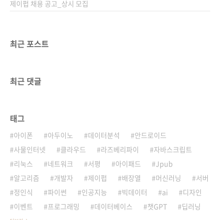
초기부터 테스..
제이펍 채용 공고_상시 모집
최근 포스트
최근 댓글
태그
아이폰
아두이노
데이터분석
안드로이드
사물인터넷
클라우드
라즈베리파이
자바스크립트
리눅스
네트워크
서평
아이패드
Jpub
알고리즘
개발자
제이펍
배장열
머신러닝
서버
정인식
파이썬
인공지능
빅데이터
ai
디자인
이벤트
프로그래밍
데이터베이스
챗GPT
딥러닝