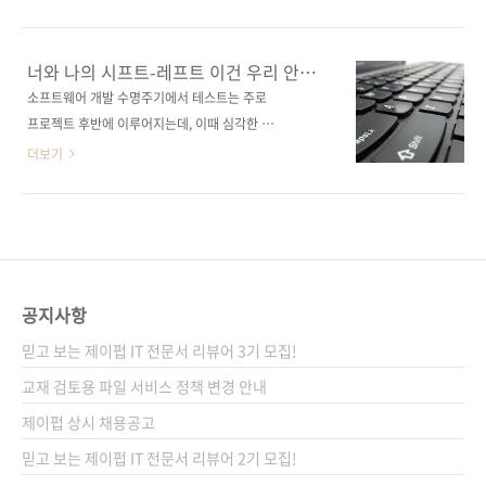
애자일 개발 시 품질 담보, 테스트 자동화 등 소
드는 것은 쉽지 않습니다. 테스트를 수행할 수 있
프트웨어 품질을 높이는 개발자 테스트 실천 기
는 경우의 수도 수없이 많고, 어떤 테스트를 얼마
법 지은이 다카하시 주이치 옮긴이 김모세 감수
나 해야 충분한지 알기도 어렵습니다. 또한 시스
너와 나의 시프트-레프트 이건 우리 안의
자 (없음) 시리즈 (없음) 출판일 2023. 02. 28 페
템이 변경되어도 지원 가능한 테스트를 고민하
테스트
소프트웨어 개발 수명주기에서 테스트는 주로
이지 244쪽 판 형 크라운판변형
자면 머리가 지끈거리죠. 그렇다고 테스트를 대
프로젝트 후반에 이루어지는데, 이때 심각한 버
(170*225*14.9) 제 본 무선(soft cover)..
충 할 수도 없습니다. 그러다 보면 더 큰 재앙이
그라도 발견되면 고치기엔 너무 늦어버리는 상
더보기
닥쳐올 테니까요. 집에 가고 싶다... 이렇게 중요
황이 됩니다. ‘단위 테스트’ 같은 용어를 말로는
한 테스트 작성을 프로세스화 한다면 어떨까요?
많이 들어봤지만, 현실적인 여건(특히 일정)상
개발자는 테스트 작성의 부담을 내려놓고, 고민
대충 넘어가는 경우가 많죠. 프로젝트 후반에 이
없이 필요한 테스트를 진행할 수 있습니다. 정해
르러, 극단적으로 표현해 ‘더는 시간도 없고 될
진 일련의 과정을 따른다면 깜빡하고 빠뜨리는
대로 되라지’ 같은 심정이 되는 게 아닐까요. 그
실수도 줄어들겠죠. 커다란 짐을 하나 내려놓는
래서 중요한 작업을 나중으로 미루지 말고 초기
공지사항
셈입니다. 그래..
부터 미리 챙기자는 게 ‘시프트 레프트’(왼쪽으로
믿고 보는 제이펍 IT 전문서 리뷰어 3기 모집!
이동)라는 접근법입니다(‘원점회귀’라고 번역되
기도 합니다). 레프트 시프트가 아니고 시프트 레
교재 검토용 파일 서비스 정책 변경 안내
프트입니다... 뭔가 어렸을 때 방학 숙제를 미루
제이펍 상시 채용공고
고 미루다 막판에 하는 것과 마찬가지 아닌가 싶
믿고 보는 제이펍 IT 전문서 리뷰어 2기 모집!
기도 합니다. 버그의 근본적인 원인을 고치려면