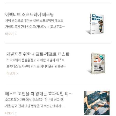
소개한다. 직무에 확신이 들지 않아 고민인 QA
가치를 창출하는 데까지 확대되었습니다. 그런
엔지니어들에게 이 책이 길잡이가 되어줄 것이
시대적 변화에 맞춰 QA 엔지니어의 길잡이가 되
이펙티브 소프트웨어 테스팅
다. 도서구매 사이트(가나다순) [교보문고] [도서
어줄 책이 이제 곧 출간됩니다. “QA 엔지니어는
사례 중심으로 배우는 실전 소프트웨어 테스트
11번가] [알라딘] [예스이십사] [인터파크] [쿠
테스터가 아니다.” 이 책의 핵심 메시지 중 하나
가이드 도서구매 사이트(가나다순) [교보문고]
팡] 전자책 구매 사이트(가나다순) [..
입니다. 많은 기업에서 QA 엔지니어를 단순히
[도서11번가] [알라딘] [예스이십사] [인터파크]
더보기
'버그를 찾는 사람'으로 인식하는 경우가 많지만,
[쿠팡] 전자책 구매 사이트(가나다순) 교보문고 /
이 책은 QA 엔지니어가 테스트를 뛰어넘어 품질
구글북스 / 리디북스 / 알라딘 / 예스이십사 출판
강화, 버그 예방, 효율적 프로세스 설계 등의 더
사 제이펍 저작권사 Manning 원서명 Effective
개발자를 위한 시프트-레프트 테스트
큰 역할을 수행해야 한다고 강조합니다. 1. 테스
Software Testing: A developer's guide
소프트웨어 품질을 높이기 위한 개발자 테스트
트 자동화보다 중요한 것책에서는 테스트 자동
(9781633439931) 도서명 이펙티브 소프트웨
프랙티스 도서구매 사이트(가나다순) [교보문고]
화만이 정답이 아니라고 이야기합니다. 좋은 수
어 테스팅 부제 사례 중심으로 배우는 실전 소프
[도서11번가] [알라딘] [예스이십사] [인터파크]
더보기
동 테스..
트웨어 테스트 가이드 지은이 마우리시오 아니
[쿠팡] 도서구매 사이트(가나다순) 교보문고 / 구
시 옮긴이 한용재 감수자 (없음) 시리즈 (없음)
글북스 / 리디북스 / 알라딘 / 예스이십사 출판사
출판일 2023. 03. 10 페이지 392쪽 판 형 46배
제이펍 저작권사 翔泳社 원서명 ソフトウェア
테스트 고민을 싹 없애는 효과적인 테스트
판변형(188*245*18.4) 제 본 무선(soft
品質を高める開発者テスト 改訂版
방법
소프트웨어 개발에서 테스트는 단순히 버그 찾
cover) 정 가 32,000원 ..
(9784798176390) 도서명 개발자를 위한 시프
기를 넘어 전체 개발 방향을 이끄는 단계까지 이
트-레프트 테스트 부제 단위 테스트, 리팩터링,
르렀습니다. 하지만 그만큼 잘 짜인 테스트를 만
더보기