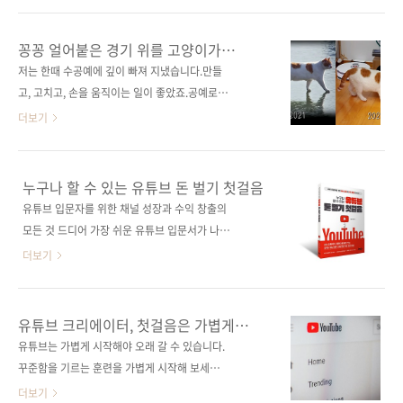
화까지 혼자서도 감당할 수 있는 흐름으로 정리
며, 이른바 바이브 코딩(vibe coding)으로 앱을
했다. 개발자가 아니어도 혼자서 사이드 프로젝
만들었다는 사실입니다. 이제는 정말 환경이 달
꽁꽁 얼어붙은 경기 위를 고양이가
트를 시도해보고 싶은 사람, ‘앱으로 무언가를 만
라졌습니다. 성능이 비약적으로 발전한 챗
걸어갑니다. 엣-!
저는 한때 수공예에 깊이 빠져 지냈습니다.만들
들어보고 싶다’라는 생각이 있다면 이 책은 그 출
GPT(ChatGPT), 제미나이(Gemini), 클로드
고, 고치고, 손을 움직이는 일이 좋았죠.공예로
발선이 되어줄 것이다. 도서 구매 사이트(가나다
(Claude) 같은 생성형 AI가 직접 코드를 짜주는
다양한 활동을 했지만 제가 체감한 한국은수공
더보기
순) ..
시대입니다. 과거에는 '비전공자 앱 만들기'라는
예와 공예가 명확히 분리되어 있었습니다.예술
말 자체가 어색했지만, 이제는 누구나 아이디어
이거나, 아니면 취미이거나.그 중간 지점은 어렵
만 있다면 앱을 출시하고 수익을 창출할 수 있는
다는 구조를 절감했지요. 그래서 자연스럽게 이
누구나 할 수 있는 유튜브 돈 벌기 첫걸음
길이 열렸습니다. 비전공자도 앱을 만들 수 있는
런 의문을 갖게 됐습니다.많은 수공예러들이 조
유튜브 입문자를 위한 채널 성장과 수익 창출의
이유아직도 많은 분이 이렇게 망설이곤 합니다.
금 더 큰 시장으로,조금 더 넓은 무대로 나아갈
모든 것 드디어 가장 쉬운 유튜브 입문서가 나왔
"코딩의 '코'..
수는 없을까?그 무렵, 주변 선배들에게 가장 많
다. 이 책은 평범한 직장인에서 유튜브 교육 크리
더보기
이 들었던이름이 바로 Etsy였습니다. 수년 전 얼
에이터가 되기까지, 시행착오를 겪으며 정리한
어붙은 한강 위를, 고양이가 천천히 걸어가는 영
노하우를 핵심만 간결하게 담았다. 채널이 꾸준
상으로 밈이 되어 버린 영상 기억나시나요? 뛰지
히 성장하는 콘텐츠를 찾는 방법, 영상 촬영 방식
유튜브 크리에이터, 첫걸음은 가볍게
도 않고, 소란스럽지도 않게. 발을 디딜 때마다
및 촬영 장비 추천은 물론 초보 크리에이터라면
내딛자
유튜브는 가볍게 시작해야 오래 갈 수 있습니다.
조심스럽게 무게를 나누며, 미끄러지지 않도록
어렵게 느껴지는 알고리즘과 검색 엔진 최적화
꾸준함을 기르는 훈련을 가볍게 시작해 보세요.
균형을 잡아가면서요. 지금의 경제 상황을 보며
요령까지 알려 준다. 또한 유튜브로 자신만의 비
직장인 N잡 시대의 대표 부업, 유튜브 크리에이
더보기
그 장면이 자꾸 ..