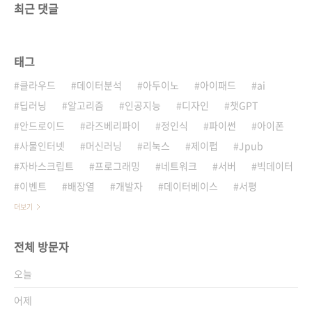
최근 댓글
태그
클라우드
데이터분석
아두이노
아이패드
ai
딥러닝
알고리즘
인공지능
디자인
챗GPT
안드로이드
라즈베리파이
정인식
파이썬
아이폰
사물인터넷
머신러닝
리눅스
제이펍
Jpub
자바스크립트
프로그래밍
네트워크
서버
빅데이터
이벤트
배장열
개발자
데이터베이스
서평
더보기
전체 방문자
오늘
어제