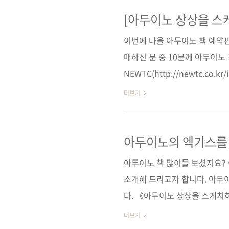
자 공정하게 사다리 타기를 했
나오는 플래시 게임으로 추첨하
[아두이노 상상을 스
의 순서로 나열하여 진행하였습니
이번에 나올 아두이노 책 예약판
다! 배송을 위해서 정보를 아래 
매하신 분 중 10분께 아두이노
NEWTC(http://newtc.co
를 추첨하여 드릴 예정이니 많은 응
더보기
2014-05-30 # 당첨 인원 : 
DIY 조립용 호환 보드 + USB 
펍 블로그와 페이스북에서 발표 
아두이노의 엑기스를
요’를 누른다(이미 게시물을 받고 
아두이노 책 많이들 보셨지요?
소개해 드리고자 합니다. 아두이
다. 《아두이노 상상을 스케치
따라서 다양한 독자의 요구를 
더보기
바이블과 같은 책이 등장하게 