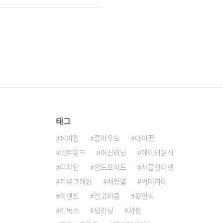
태그
제이펍
클라우드
아이폰
네트워크
머신러닝
데이터분석
디자인
안드로이드
사물인터넷
프로그래밍
배장열
빅데이터
이벤트
알고리즘
정인식
리눅스
딥러닝
서평