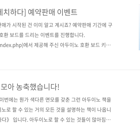
습니다! 포털사이트 다음에서 사다리게임으로 검색하면
였고 이름은 응모해주신 순서대로, 결과는 완제품-DIY
케치하다] 예약판매 이벤트
다. 그 결과... 두구두구두구! 당첨되신 분들 축하합니
매가 시작된 건 이미 알고 계시죠? 예약판매 기간에 구
공간에 입력을 ..
 호환 보드를 드리는 이벤트를 진행합니다.
.kr/index.php)에서 제공해 주신 아두이노 호환 보드 키트
모를 부탁합니다. # 응모 기간 : 2014-05-21 ~
총 10명 완제품 호환 보드 + USB to 시리얼 업로더 (5명)
to 시리얼 업로더 (5명)) # 당첨자 발표 : 6월 첫째 주 제이
예정 # 응모 방법 : 제이펍 페이스북 페이지의 ‘좋아
 모아 농축했습니다!
계신 분들은 Pass!) 구매 ..
 이번에는 뭔가 색다른 면모를 갖춘 그런 아두이노 책을
노로 할 수 있는 거의 모든 것을 설명하는 책이 나옵니
하다》 입니다. 아두이노로 할 수 있는 것들이 많아짐에
수용하는 책을 필요하다는 목소리를 수렴하다 보니 이런
되었습니다. 아두이노로 할 수 있는 것이 무엇이 있을까