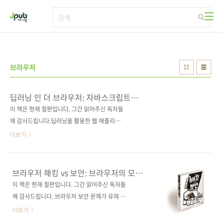
본문 바로가기
브라우저
딥러닝 인 더 브라우저: 자바스크립트
프레임워크를 이용한 딥러닝 웹 개발
이 책은 현재 절판입니다. 그간 읽어주신 독자들
께 감사드립니다.딥러닝을 활용한 웹 애플리케
이션 개발의 기초와 응용!웹 프로그래밍과 인공
더보기
지능의 만남이 시작되는 책! 도서구매 사이트(가
나다순)[교보문고] [도서11번가] [반디앤루니
스] [알라딘] [영풍문고] [예스이십사] [인터파
브라우저 해킹 vs 보안: 브라우저의 모든
크] [쿠팡] 전자책 구매 사이트(가나다순)[교보문
취약점을 파헤치다
이 책은 현재 절판입니다. 그간 읽어주신 독자들
고] [구글북스] [리디북스] [알라딘] [예스이십
께 감사드립니다. 브라우저 보안 문제가 유래 없
사] [인터파크] 출판사 제이펍저작권사
이 심각한 지금, 여러분의 브라우저는 안전한가
더보기
Bleeding Edge Press원서명 Deep Learning
요?브라우저를 공격하는 모든 것에 관한 폭로!