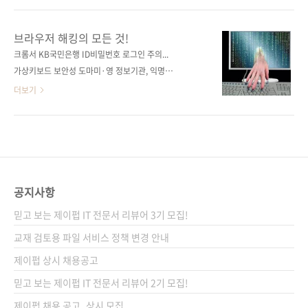
In The Browser(원서 ISBN:
출판사 제이펍원출판사 Wiley원서명 The
9789386052988)저자명 자비에르 보우리, 카
Browser Hacker’s Handbook(ISBN:
브라우저 해킹의 모든 것!
이 사사키, 크리스토프 코너, 레이이치로 나카노
9781118662090)지은이 웨이드 알콘, 크리스
크롬서 KB국민은행 ID비밀번호 로그인 주의...
역자명 이수진출판일 2020년 2월 20일페이지
티앙 프리쇼, 미켈레 오루 옮긴이 류광출판일
가상키보드 보안성 도마미·영 정보기관, 익명 인
244쪽시리즈 I♥A.I. 23(아이러브..
2014년 10월 20일페이지 748쪽판 형 46배판
터넷 브라우저 해킹 시도브라우저에 발생한 해
더보기
변형(188*245*36)제 본 무선(soft cover)정
킹·피싱 피해를 보상한다?미래부-KISA "웹브라
가 38,000원ISBN 979-11-85890-05-0
우저 업그레이드 하세요" 보통 사람들이 인터넷
(93000)키워드 브라우저 / 해킹 / 보안 / IE / 크
에 접속하기 위해 가장 먼저 하는 게 무엇일까
롬 / 파이어폭스 / JavaScript / SOP / 웹 애플
요? 당연히 웹 브라우저를 띄우는 일일 겁니다.
리케이션 / BeEF / Metas..
모바일 기기에서는 모바일용 브라우저를 띄울
테고요. 물고기를 잡으려면 물고기들이 모여 노
공지사항
는 곳에 낚시대를 드리워야 하듯이, 블랙 해커도
믿고 보는 제이펍 IT 전문서 리뷰어 3기 모집!
사람들이 많이 찾는 브라우저에 악성 코드를 심
거나 위변조한 브라우저를 띄우는 방법으로 해
교재 검토용 파일 서비스 정책 변경 안내
킹을 시도하고 있습니다. 오늘 소개할 책은 브라
제이펍 상시 채용공고
우저를 통한 해킹의 거의 모든 방법을 소개하고
믿고 보는 제이펍 IT 전문서 리뷰어 2기 모집!
있습니다. 지피지기이면 백전백승이라고 했던가
요? 해킹의 방법을 알아야 그..
제이펍 채용 공고_상시 모집