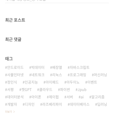
최근 포스트
최근 댓글
태그
안드로이드
빅데이터
배장열
자바스크립트
사물인터넷
네트워크
리눅스
프로그래밍
머신러닝
정인식
인공지능
아이패드
아두이노
이벤트
서평
챗GPT
클라우드
파이썬
Jpub
데이터분석
아이폰
제이펍
서버
ai
알고리즘
개발자
디자인
라즈베리파이
데이터베이스
딥러닝
더보기